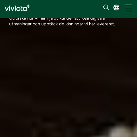
Kundcase
Hante
Utforska hur vi har hjälpt kunder att lösa digitala
utmaningar och upptäck de lösningar vi har levererat.