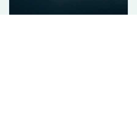
Digital workplace services
Oljebolag
stoppade
305
000
krascher
med
hjälp
av
DEX