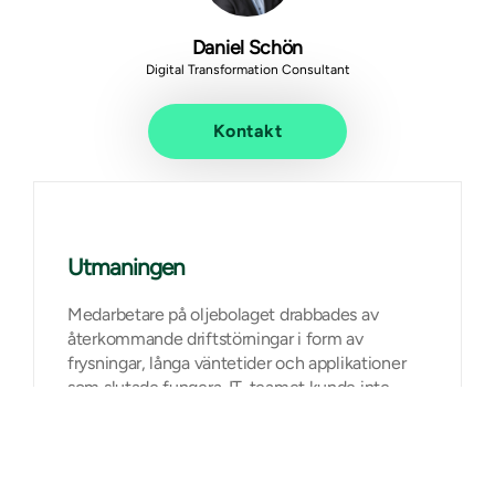
Daniel Schön
Digital Transformation Consultant
Kontakt
Utmaningen
Medarbetare på oljebolaget drabbades av
återkommande driftstörningar i form av
frysningar, långa väntetider och applikationer
som slutade fungera. IT-teamet kunde inte
hitta orsaken till problemen, vilket försvårade
prioritering och åtgärd.
Orsaken visade sig vara tre program som körde i