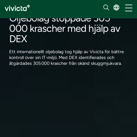
Kundcase
Hante
Oljebolag stoppade 305
000 krascher med hjälp av
DEX
Ett internationellt oljebolag tog hjälp av Vivicta för bättre
kontroll över sin IT-miljö. Med DEX identifierades och
åtgärdades 305 000 krascher från okänd skuggmjukvara.