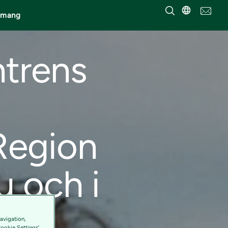
emang
ntrens
Region
u och i
avigation,
Cookie Settings'