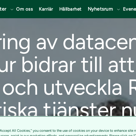
ter
Nyhetsrum
Om oss
Karriär
Hållbarhet
Even
ing av datace
r bidrar till att
 och utveckla 
iska tjänster n
“Accept All Cookies,” you consent to the use of cookies on your device to enhance site n
 usage, assist in our marketing efforts, and personalize advertisements. Please click on '