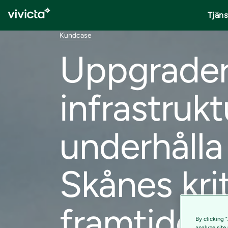
Tjäns
Kundcase
Uppgrader
infrastruktu
underhålla
Skånes krit
framtiden
By clicking 
analyze site