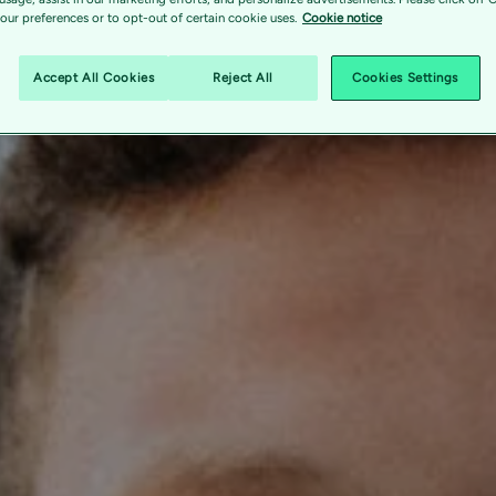
ur preferences or to opt-out of certain cookie uses.
Cookie notice
ruktur minskar också energiförbrukningen
Accept All Cookies
Reject All
Cookies Settings
n