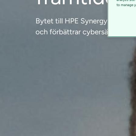
to manage yo
Bytet till HPE Synergy infrast
och förbättrar cybersäkerhete