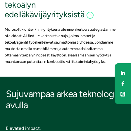
tekoälyn
edelläkävijäyrityksistä
Microsoft Frontier Firm -yrityksenä oleminen kertoo strategiastamme
olla aidosti AI‑first – rakentaa ratkaisuja, joissa ihmiset ja
tekoälyagentit työskentelevät saumattomasti yhdessä. Johdamme
muutosta omalla esimerkillämme ja autamme asiakkaitamme
ottamaan tekoälyn nopeasti käyttöön, skaalaamaan sen hyödyt ja
muuntamaan potentiaalin konkreettisiksi liiketoimintahyödyiksi.
Jaa
Jaa
Sujuvampaa arkea teknologian
avulla
Elevated impact.