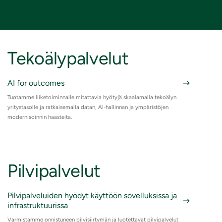
Tekoälypalvelut
AI for outcomes
Tuotamme liiketoiminnalle mitattavia hyötyjä skaalamalla tekoälyn
yritystasolle ja ratkaisemalla datan, AI‑hallinnan ja ympäristöjen
modernisoinnin haasteita.
Pilvipalvelut
Pilvipalveluiden hyödyt käyttöön sovelluksissa ja
infrastruktuurissa
Varmistamme onnistuneen pilvisiirtymän ja luotettavat pilvipalvelut