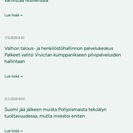
vahvistaa resilienssiä
Lue lisää
17.6.2026 8.30
Valtion talous- ja henkilöstöhallinnon palvelukeskus
Palkeet valitsi Vivictan kumppanikseen pilvipalveluiden
hallintaan
Lue lisää
21.5.2026 8.00
Suomi jää jälkeen muista Pohjoismaista tekoälyn
tuottavuudessa, mutta investoi eniten
Lue lisää