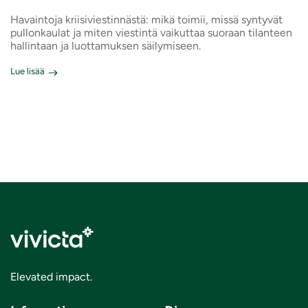
Havaintoja kriisiviestinnästä: mikä toimii, missä syntyvät
pullonkaulat ja miten viestintä vaikuttaa suoraan tilanteen
hallintaan ja luottamuksen säilymiseen.
Lue lisää
Elevated impact.