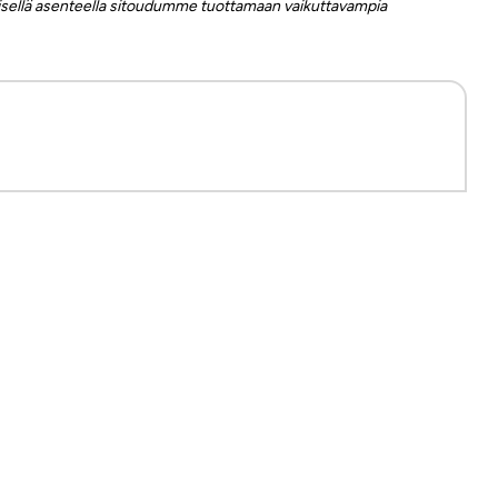
keisellä asenteella sitoudumme tuottamaan vaikuttavampia