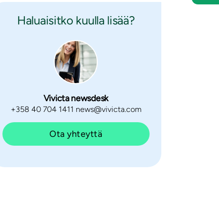
Haluaisitko kuulla lisää?
Vivicta newsdesk
+358 40 704 1411 news@vivicta.com
Ota yhteyttä