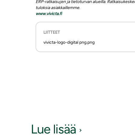
ERP-ratkaisujen ja tietoturvan alueilla. Ratkaisukes
tuloksia asiakkaillemme.
www.vivicta.fi
LIITTEET
vivicta-logo-digital png.png
Lue lisää