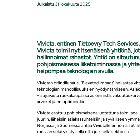
Julkaistu
31 lokakuuta 2025
Vivicta, entinen Tietoevry Tech Services,
Vivicta toimii nyt itsenäisenä yhtiönä, jo
hallinnoimat rahastot. Yhtiö on sitoutu
pohjoismaisessa liiketoiminnassa ja yht
helpompaa teknologian avulla.
Vivictan brändilupaus, "Elevated impact" heijastaa yh
teknologian mahdollisuuksien hyödyntämiseen. Asiakk
– sujuvasta ruokakaupassa asioinnista, vakuutuskorv
arvoketjujen optimointiin.
Vivicta erottuu pohjoismaisena luotettuna toimijana, 
juuriin, läheisiin asiakassuhteisiin ja syvälliseen ym
Norjassa ja Suomessa antaa Vivictalle erinomaiset lä
rooliaan sekä yksityisellä että julkisella sektorilla.