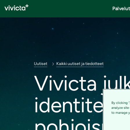
Palvelu
Uutiset
Kaikki uutiset ja tiedotteet
Vivicta ju
identiteet
By clicking 
analyze site
to manage yo
pohjoismai