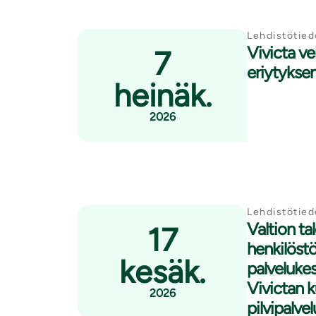
Lehdistötied
Vivicta ve
7
eriytyksen
heinäk.
2026
Lehdistötied
Valtion ta
17
henkilöstö
kesäk.
palvelukes
Vivictan 
2026
pilvipalve