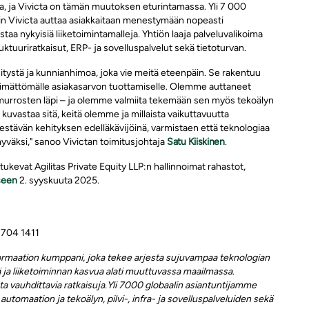
ta, ja Vivicta on tämän muutoksen eturintamassa. Yli 7 000
 Vivicta auttaa asiakkaitaan menestymään nopeasti
aa nykyisiä liiketoimintamalleja. Yhtiön laaja palveluvalikoima
truktuuriratkaisut, ERP- ja sovelluspalvelut sekä tietoturvan.
itystä ja kunnianhimoa, joka vie meitä eteenpäin. Se rakentuu
inkimättömälle asiakasarvon tuottamiselle. Olemme auttaneet
murrosten läpi – ja olemme valmiita tekemään sen myös tekoälyn
 kuvastaa sitä, keitä olemme ja millaista vaikuttavuutta
estävän kehityksen edelläkävijöinä, varmistaen että teknologiaa
hyväksi," sanoo Vivictan toimitusjohtaja
Satu Kiiskinen
.
tukevat Agilitas Private Equity LLP:n hallinnoimat rahastot,
seen
2. syyskuuta 2025.
 704 1411
formaation kumppani, joka tekee arjesta sujuvampaa teknologian
ja liiketoiminnan kasvua alati muuttuvassa maailmassa.
vauhdittavia ratkaisuja.
Yli 7000 globaalin asiantuntijamme
tomaation ja tekoälyn, pilvi-, infra- ja sovelluspalveluiden sekä