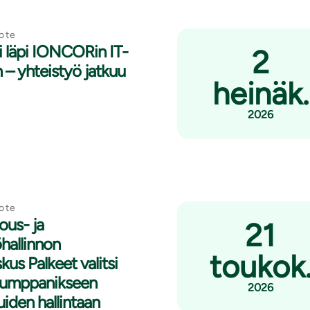
ote
i läpi IONCORin IT-
2
 – yhteistyö jatkuu
heinäk.
2026
ote
lous- ja
21
hallinnon
toukok
kus Palkeet valitsi
kumppanikseen
2026
luiden hallintaan