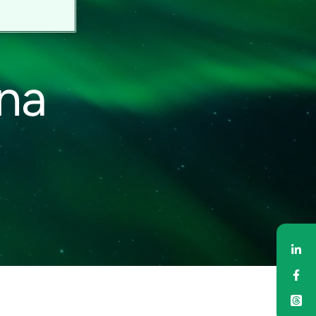
na
Ja
Ja