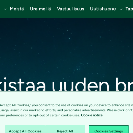
t
Uutishuone
Meistä
Ura meillä
Vastuullisuus
Ta
lkistaa uuden b
in ja vahvista
“Accept All Cookies,” you consent to the use of cookies on your device to enhance site n
 usage, assist in our marketing efforts, and personalize advertisements. Please click on '
ur preferences or to opt-out of certain cookie uses.
Cookie notice
sten asiakkai
Accept All Cookies
Reject All
Cookies Settings