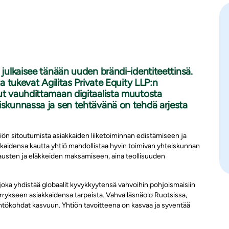
 julkaisee tänään uuden brändi-identiteettinsä.
ta tukevat Agilitas Private Equity LLP:n
nut vauhdittamaan digitaalista muutosta
eiskunnassa ja sen tehtävänä on tehdä arjesta
tiön sitoutumista asiakkaiden liiketoiminnan edistämiseen ja
aidensa kautta yhtiö mahdollistaa hyvin toimivan yhteiskunnan
austen ja eläkkeiden maksamiseen, aina teollisuuden
joka yhdistää globaalit kyvykkyytensä vahvoihin pohjoismaisiin
märrykseen asiakkaidensa tarpeista. Vahva läsnäolo Ruotsissa,
htökohdat kasvuun. Yhtiön tavoitteena on kasvaa ja syventää