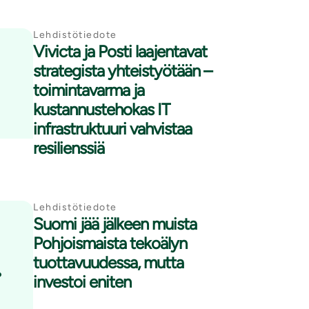
Lehdistötiedote
Vivicta ja Posti laajentavat
strategista yhteistyötään –
toimintavarma ja
kustannustehokas IT
infrastruktuuri vahvistaa
resilienssiä
Lehdistötiedote
Suomi jää jälkeen muista
Pohjoismaista tekoälyn
.
tuottavuudessa, mutta
investoi eniten