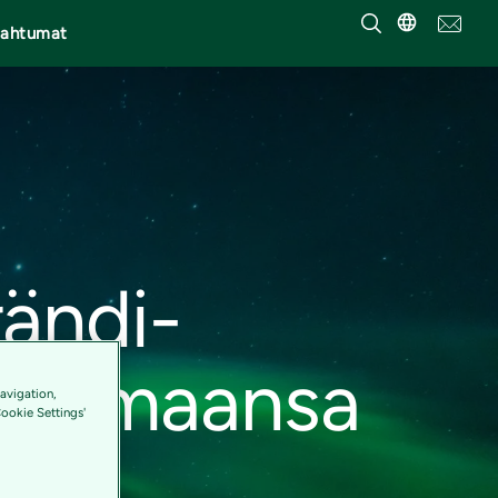
pahtumat
rändi-
a asemaansa
avigation,
Cookie Settings'
den