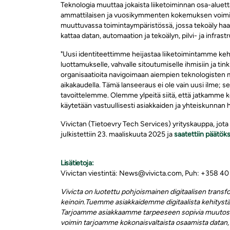
Teknologia muuttaa jokaista liiketoiminnan osa-aluet
ammattilaisen ja vuosikymmenten kokemuksen voimin
muuttuvassa toimintaympäristössä, jossa tekoäly haast
kattaa datan, automaation ja tekoälyn, pilvi- ja infras
"Uusi identiteettimme heijastaa liiketoimintamme keh
luottamukselle, vahvalle sitoutumiselle ihmisiin ja t
organisaatioita navigoimaan aiempien teknologisten 
aikakaudella. Tämä lanseeraus ei ole vain uusi ilme; se
tavoittelemme. Olemme ylpeitä siitä, että jatkamme k
käytetään vastuullisesti asiakkaiden ja yhteiskunnan 
Vivictan (Tietoevry Tech Services) yrityskauppa, jota 
julkistettiin 23. maaliskuuta 2025 ja
saatettiin päätök
Lisätietoja:
Vivictan viestintä: News@vivicta.com, Puh: +358 40
Vivicta on luotettu pohjoismainen digitaalisen trans
keinoin.
Tuemme asiakkaidemme digitaalista kehitystä 
Tarjoamme asiakkaamme tarpeeseen sopivia muutosta 
voimin tarjoamme kokonaisvaltaista osaamista datan, au