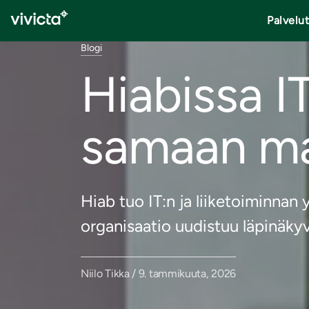
Palvelu
Blogi
Hiabissa IT
samaan ma
Hiab tuo IT:n ja liiketoiminnan 
organisaatio uudistuu läpinäkyvä
Niilo Tikka / 9. tammikuuta, 2026