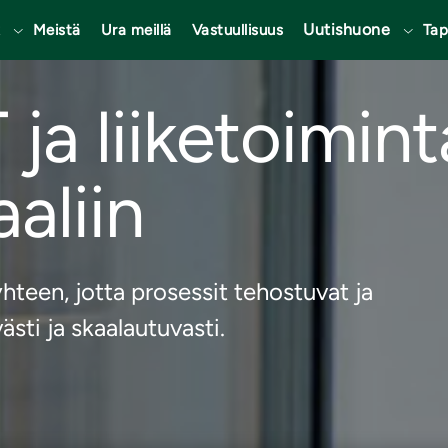
t
Uutishuone
Meistä
Ura meillä
Vastuullisuus
Ta
 ja liiketoimin
aliin
yhteen, jotta prosessit tehostuvat ja
sti ja skaalautuvasti.