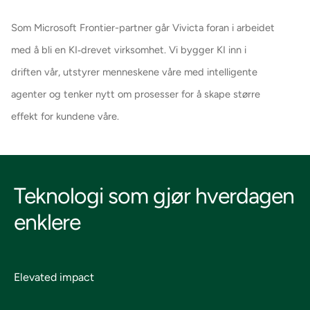
Som Microsoft Frontier-partner går Vivicta foran i arbeidet
med å bli en KI‑drevet virksomhet. Vi bygger KI inn i
driften vår, utstyrer menneskene våre med intelligente
agenter og tenker nytt om prosesser for å skape større
effekt for kundene våre.
Teknologi som gjør hverdagen
enklere
Elevated impact