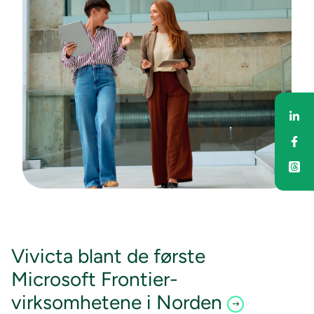
Del
Del
Vivicta blant de første
Microsoft Frontier-
virksomhetene i Norden