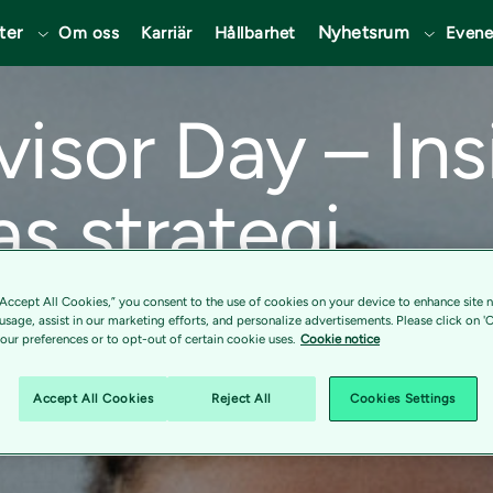
ter
Nyhetsrum
Om oss
Karriär
Hållbarhet
Even
isor Day – Insi
as strategi
“Accept All Cookies,” you consent to the use of cookies on your device to enhance site n
 Day – en eftermiddag fylld med insikter
 usage, assist in our marketing efforts, and personalize advertisements. Please click on '
ur preferences or to opt-out of certain cookie uses.
Cookie notice
 Nätverka med branschkollegor och möt
jö.
Accept All Cookies
Reject All
Cookies Settings