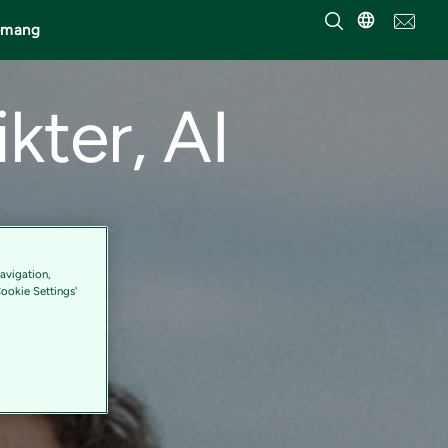
emang
kter, AI
avigation,
Cookie Settings'