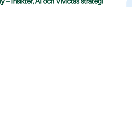
 – Insikter, AI och Vivictas strategi
bjuder in dig till en Advisor Day – en unik
 vår strategi, ägarstruktur och hur vi använder den
fördelar och värde för våra kunder.
ch hur vi skapar värde för våra kunder.
 använder kraften i AI för att driva innovation och
ur idéer blir till resultat.
 mingel. Ett perfekt tillfälle att möta våra ledare
pirerande miljö.
tan 14 (Norrmalmstorg), Stockholm