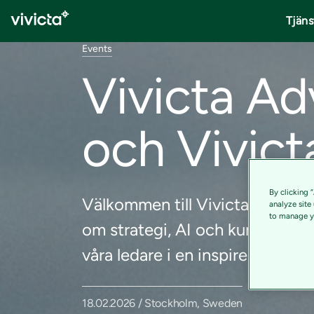
Tjäns
Events
Vivicta Adv
och Vivict
By clicking 
Välkommen till Vivicta Advisor
analyze site
to manage yo
om strategi, AI och kundcase.
våra ledare i en inspirerande mil
18.02.2026 / Stockholm, Sweden