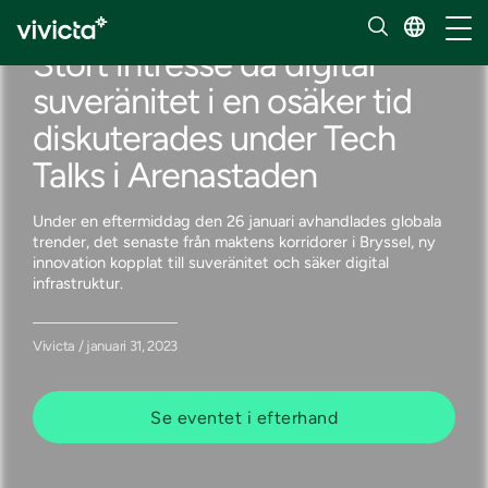
Våra insikter
Hante
Stort intresse då digital
suveränitet i en osäker tid
diskuterades under Tech
Talks i Arenastaden
Under en eftermiddag den 26 januari avhandlades globala
trender, det senaste från maktens korridorer i Bryssel, ny
innovation kopplat till suveränitet och säker digital
infrastruktur.
Vivicta / januari 31, 2023
Se eventet i efterhand