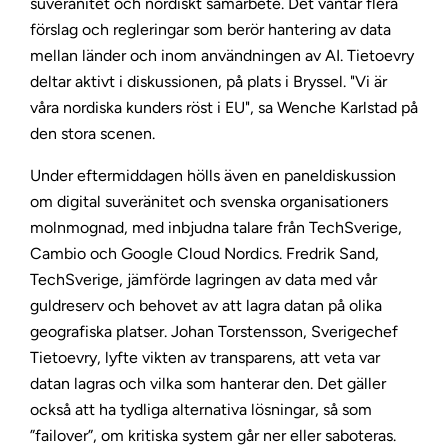
suveränitet och nordiskt samarbete. Det väntar flera
förslag och regleringar som berör hantering av data
mellan länder och inom användningen av AI. Tietoevry
deltar aktivt i diskussionen, på plats i Bryssel. "Vi är
våra nordiska kunders röst i EU", sa Wenche Karlstad på
den stora scenen.
Under eftermiddagen hölls även en paneldiskussion
om digital suveränitet och svenska organisationers
molnmognad, med inbjudna talare från TechSverige,
Cambio och Google Cloud Nordics. Fredrik Sand,
TechSverige, jämförde lagringen av data med vår
guldreserv och behovet av att lagra datan på olika
geografiska platser. Johan Torstensson, Sverigechef
Tietoevry, lyfte vikten av transparens, att veta var
datan lagras och vilka som hanterar den. Det gäller
också att ha tydliga alternativa lösningar, så som
”failover”, om kritiska system går ner eller saboteras.