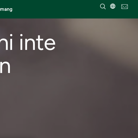
emang
ni inte
on