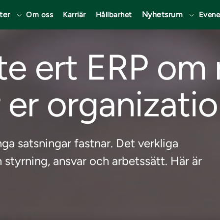
ter
Nyhetsrum
Om oss
Karriär
Hållbarhet
Even
nte ert ERP om 
r er organizati
a satsningar fastnar. Det verkliga
n styrning, ansvar och arbetssätt. Här är