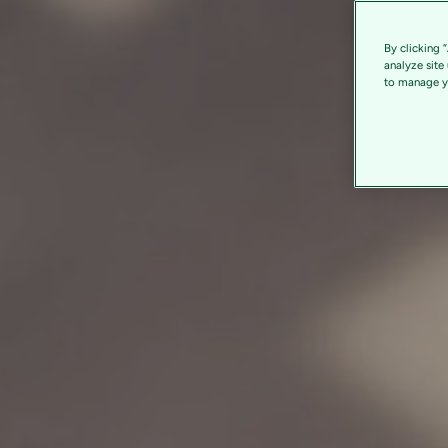
By clicking 
analyze site
to manage yo