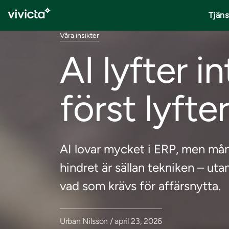
Tjäns
Våra insikter
AI lyfter i
först lyfte
AI lovar mycket i ERP, men mång
hindret är sällan tekniken – uta
vad som krävs för affärsnytta.
Urban Nilsson / april 23, 2026