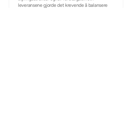
leveransene gjorde det krevende å balansere
stabil drift med behovet for modernisering.
Resultatet var begrenset fremdrift i
utviklingsarbeid og begrenset evne til å utnytte
nye teknologiske muligheter.
Løsningen
Gjennom partnerskapet med Vivicta ble det
etablert en helhetlig samarbeidsmodell med
tydelig governance, klar ansvarsdeling og et
dedikert team.
Drift og utvikling ble strukturert som to