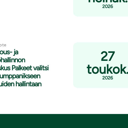
2026
ote
lous- ja
27
hallinnon
toukok
kus Palkeet valitsi
kumppanikseen
2026
luiden hallintaan