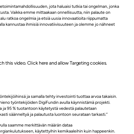
etoimintamahdollisuuden, jota haluaisi tutkia tai ongelman, jonka
itusta. Vaikka emme mittaakaan onnellisuutta, niin palaute on
halu ratkoa ongelmia ja etsiä uusia innovaatioita riippumatta
alla kannustaa ihmisiä innovatiivisuuteen ja olemme jo nähneet
 this video. Click here and allow Targeting cookies.
öntekijöihinsä ja samalla tehty investointi tuottaa arvoa takaisin.
hieno työntekijöiden DigiFundin avulla käynnistämä projekti.
ta ja 95 % tuotantoon käytetystä vedestä palautetaan
asti säänneltyä ja palautusta luontoon seurataan tarkasti.”
avulla saamme merkittävän määrän dataa
nergiankulutukseen, käytettyihin kemikaaleihin kuin happeenkin.