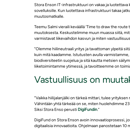
Stora Enson IT-infrastruktuuri on vakaa ja luotettava 
sovelluksille. Kun luotettava infrastruktuuri takaa jat
muutosmatkalle.
Teemu Salmi vieraili keväällä ’Time to draw the route
muutoksesta. Keskustelimme muun muassa siitä, mite
varmistavat liikevaihdon kasvun ja miten vastuullisuu
”Olemme hiilineutraali yritys ja tavattoman ylpeitä s
kuin mitä kaadamme. Istutusten avulla varmistamme,
biodiversiteetin suojelua ja sitä kautta metsien säilym
liiketoimintamme ytimessä, ja tavoitteemme on toimia
Vastuullisuus on muutakin
”Vaikka hiilijalanjälki on tärkeä mittari, tulee yritykse
Vähintään yhtä tärkeää on se, miten huolehdimme 23 
Siksi Stora Enso perusti
DigiFundin
.”
DigiFund on Stora Enson avoin innovaatioprosessi, jo
digitaalisia innovaatioita. Ohjelmaan panostetaan 10 m