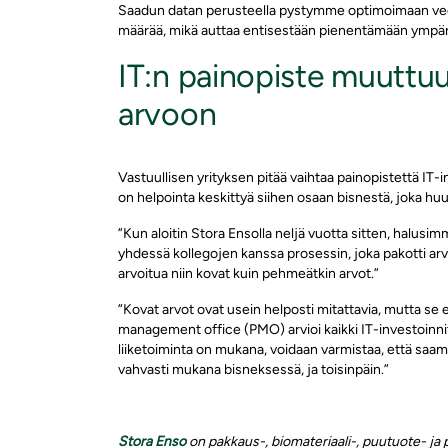
Saadun datan perusteella pystymme optimoimaan ved
määrää, mikä auttaa entisestään pienentämään ympäri
IT:n painopiste muuttu
arvoon
Vastuullisen yrityksen pitää vaihtaa painopistettä IT
on helpointa keskittyä siihen osaan bisnestä, joka hu
”Kun aloitin Stora Ensolla neljä vuotta sitten, halus
yhdessä kollegojen kanssa prosessin, joka pakotti arv
arvoitua niin kovat kuin pehmeätkin arvot.”
”Kovat arvot ovat usein helposti mitattavia, mutta se 
management office (PMO) arvioi kaikki IT-investoinnit 
liiketoiminta on mukana, voidaan varmistaa, että saa
vahvasti mukana bisneksessä, ja toisinpäin.”
Stora Enso
on pakkaus-, biomateriaali-, puutuote- ja