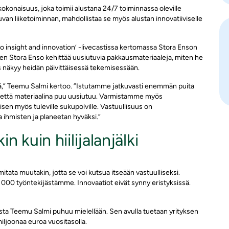
kokonaisuus, joka toimii alustana 24/7 toiminnassa oleville
kuvan liiketoiminnan, mahdollistaa se myös alustan innovatiiviselle
 to insight and innovation’ -livecastissa kertomassa Stora Enson
n Stora Enso kehittää uusiutuvia pakkausmateriaaleja, miten he
s näkyy heidän päivittäisessä tekemisessään.
iitä,” Teemu Salmi kertoo. ”Istutamme jatkuvasti enemmän puita
 että materiaalina puu uusiutuu. Varmistamme myös
isen myös tuleville sukupolville. Vastuullisuus on
 ihmisten ja planeetan hyväksi.”
 kuin hiilijalanjälki
n mitata muutakin, jotta se voi kutsua itseään vastuulliseksi.
000 työntekijästämme. Innovaatiot eivät synny eristyksissä.
sta Teemu Salmi puhuu mielellään. Sen avulla tuetaan yrityksen
iljoonaa euroa vuositasolla.