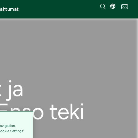
pahtumat
 ja
 Enso teki
avigation,
Cookie Settings'