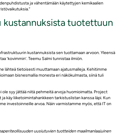
enpuhdistusta ja vähentämään käytettyjen kemikaalien
stövaikutuksia.”
u kustannuksista tuotettuun
-infrastruktuurin kustannuksista sen tuottamaan arvoon. Yleensä
utaa ’kovimmin’. Teemu Salmi tunnistaa ilmiön.
imme lähteä tietoisesti muuttamaan ajatusmalleja. Kehitimme
ioimaan bisnesmallia monesta eri näkökulmasta, siinä tuli
ei ole syy jättää niitä pehmeitä arvoja huomioimatta. Project
ja käy liiketoimintahankkeen tarkistuslistan kanssa läpi. Kun
mme investoinneille arvoa. Näin varmistamme myös, että IT on
 paperiteollisuuden uusiutuvien tuotteiden maailmanlaajuinen