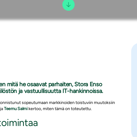
ihen mitä he osaavat parhaiten, Stora Enso
löstön ja vastuullisuutta IT-hankinnoissa.
 on onnistunut sopeutumaan markkinoiden toistuviin muutoksiin
aja
Teemu Salmi
kertoo, miten tämä on toteutettu.
etoimintaa