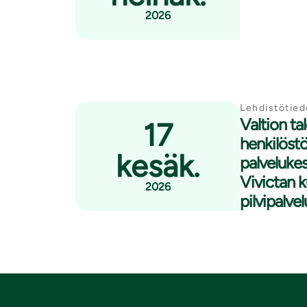
2026
Lehdistötied
Valtion ta
17
henkilöstö
kesäk.
palvelukes
Vivictan 
2026
pilvipalve