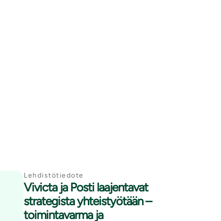
Lehdistötiedote
Vivicta ja Posti laajentavat
strategista yhteistyötään –
toimintavarma ja