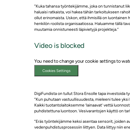
”Kuka tahansa työntekijämme, joka on tunnistanut liik
haluaisi ratkaista, voi hakea tähän tarkoitukseen raho
ollut erinomaista. Uskon, että ihmisillä on luontainen 
henkilön roolista organisaatiossa. Haluamme tällä tav
muutamia onnistuneesti läpivietyjä projekteja.”
Video is blocked
You need to change your cookie settings to watch
Cookies Settings
DigiFundista on tullut Stora Ensolle tapa investoida ty
”Kun puhutaan vastuullisuudesta, mieleeni tulee yksi 
Kaikki tuotantolaitoksemme ’lainaavat’ vettä luonnos
puhdistettuna luontoon. Vesivarantojen käyttö on tark
”Eräs työntekijämme keksi asentaa sensorit, joiden 
vedenpuhdistusprosessiin liittyen. Data liittyy niin e