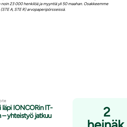
on noin 23 000 henkilöä ja myyntiä yli 50 maahan. Osakkeemme
(STE A, STE R) arvopaperipörsseissä.
ote
i läpi IONCORin IT-
2
 – yhteistyö jatkuu
heinäk.