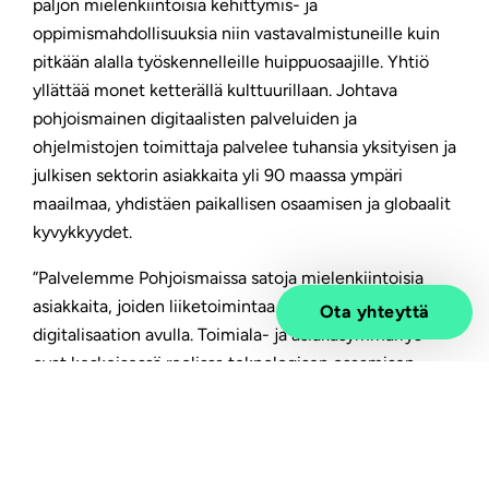
paljon mielenkiintoisia kehittymis- ja
oppimismahdollisuuksia niin vastavalmistuneille kuin
pitkään alalla työskennelleille huippuosaajille. Yhtiö
yllättää monet ketterällä kulttuurillaan. Johtava
pohjoismainen digitaalisten palveluiden ja
ohjelmistojen toimittaja palvelee tuhansia yksityisen ja
julkisen sektorin asiakkaita yli 90 maassa ympäri
maailmaa, yhdistäen paikallisen osaamisen ja globaalit
kyvykkyydet.
”Palvelemme Pohjoismaissa satoja mielenkiintoisia
asiakkaita, joiden liiketoimintaa tuemme ja kehitämme
Ota yhteyttä
digitalisaation avulla. Toimiala- ja asiakasymmärrys
ovat keskeisessä roolissa teknologisen osaamisen
lisäksi – on tärkeää osata yhdistää asiakkaan tarpeet ja
tarkoituksenmukainen teknologia”, tiivistää
Jaakko
Tapanainen
, teollisuus- ja metsäsektorin
liiketoimintajohtaja.