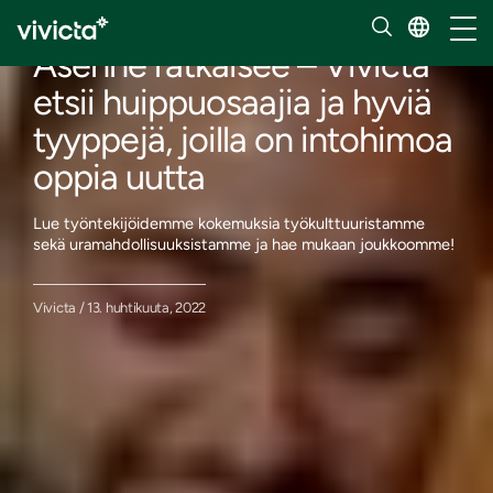
Meet our people
Vaihd
Asenne ratkaisee – Vivicta
etsii huippuosaajia ja hyviä
tyyppejä, joilla on intohimoa
oppia uutta
Lue työntekijöidemme kokemuksia työkulttuuristamme
sekä uramahdollisuuksistamme ja hae mukaan joukkoomme!
Vivicta / 13. huhtikuuta, 2022