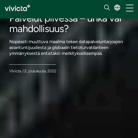
Blogi
Vaihd
Palvelut pilvessä – uhka vai
mahdollisuus?
Nopeasti muuttuva maailma tekee datapalveluntarjoajien
asiantuntijuudesta ja globaalin tietoturvatilanteen
ymmärryksestä entistäkin merkityksellisempää.
Vivicta / 2. joulukuuta, 2022