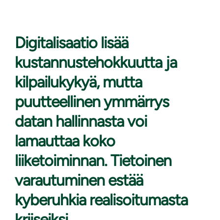
Digitalisaatio lisää
kustannustehokkuutta
ja
kilpailukykyä, mutta
puutteellinen ymmärrys
datan hallinnasta voi
lamauttaa koko
liiketoiminnan. Tietoinen
varautuminen estää
kyberuhkia realisoitumasta
kriiseiksi.