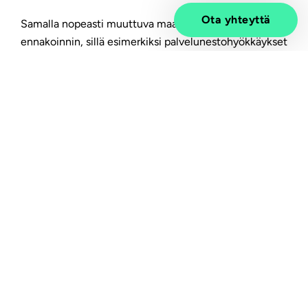
Ota yhteyttä
Samalla nopeasti muuttuva maailma haastaa
ennakoinnin, sillä esimerkiksi palvelunestohyökkäykset
ja kiristysohjelmat kehittyvät samaa tahtia teknologian
ja jatkuvasti uudistuvan sääntelyn kanssa. Elämme
tilanteessa, jossa uusi normaali on se, ettei normaalia
ole. Tämä kaikki tekee datapalveluntarjoajien
asiantuntijuudesta ja globaalin tietoturvatilanteen
ymmärryksestä entistäkin merkityksellisempää.
Jatkuva muutos kysyy organisaatioilta ja ihmisiltä
uudenlaista valppautta. Tilanteisiin on varauduttava ja
reagoitava nopeasti, jotta liiketoiminnan jatkuvuus
voidaan turvata myös mahdollisissa kriisitilanteissa.
K
yberhyökkäykset kehittyvät koko ajan. Siksi on
tärkeää seurata järjestelmää tehokkaasti ja puuttua
normaalista poikkeavaan toimintaan ajoissa.