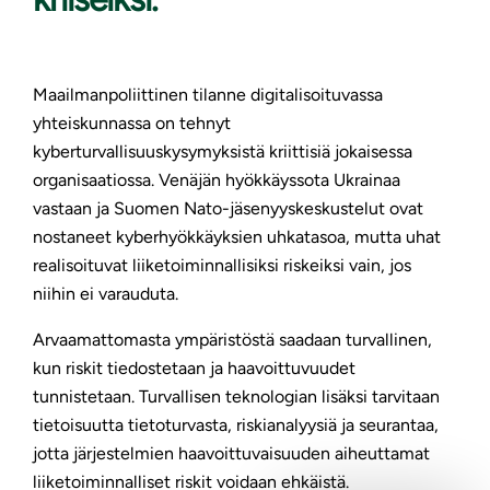
Maailmanpoliittinen tilanne digitalisoituvassa
yhteiskunnassa on tehnyt
kyberturvallisuuskysymyksistä kriittisiä jokaisessa
organisaatiossa. Venäjän hyökkäyssota Ukrainaa
vastaan ja Suomen Nato-jäsenyyskeskustelut ovat
nostaneet kyberhyökkäyksien uhkatasoa, mutta uhat
realisoituvat liiketoiminnallisiksi riskeiksi vain, jos
niihin ei varauduta.
Arvaamattomasta ympäristöstä saadaan turvallinen,
kun riskit tiedostetaan ja haavoittuvuudet
tunnistetaan. Turvallisen teknologian lisäksi tarvitaan
tietoisuutta tietoturvasta, riskianalyysiä ja seurantaa,
jotta järjestelmien haavoittuvaisuuden aiheuttamat
liiketoiminnalliset riskit voidaan ehkäistä.