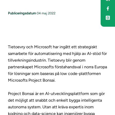
Del
Publiceringsdatum
04 maj 2022
Tietoevry och Microsoft har ingått ett strategiskt
samarbete för automatisering med hjälp av AI-stöd för
tillverkningsindustrin. Tietoevry blir genom
partnerskapet Microsofts förstahandsval i norra Europa
för lösningar som baseras på low code-plattformen
Microsofts Project Bonsai.
Project Bonsai är en AI-utvecklingsplattform som gör
det möjligt att snabbt och enkelt bygga intelligenta
autonoma system. Utan att kräva expertis inom
kodning och data-science kan ingenjörer bygga