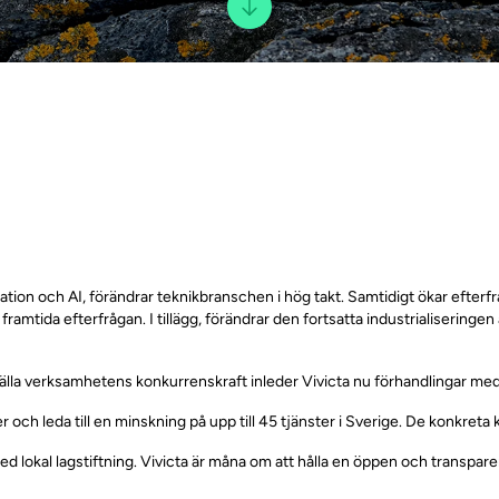
ion och AI, förändrar teknikbranschen i hög takt. Samtidigt ökar efter
amtida efterfrågan. I tillägg, förändrar den fortsatta industrialiseringen
ställa verksamhetens konkurrenskraft inleder Vivicta nu förhandlingar m
er och leda till en minskning på upp till 45 tjänster i Sverige. De konkr
d lokal lagstiftning. Vivicta är måna om att hålla en öppen och transp