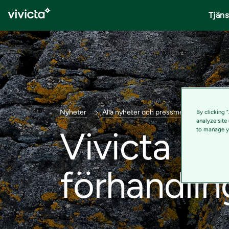
Tjäns
Nyheter
Alla nyheter och pressmeddelanden
By clicking 
analyze site
Vivicta inl
to manage yo
förhandlin