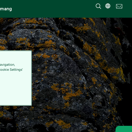
emang
avigation,
Cookie Settings'