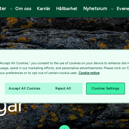
ter
Nyhetsrum
Om oss
Karriär
Hållbarhet
Even
“Accept All Cookies,” you consent to the use of cookies on your device to enhance site n
 usage, assist in our marketing efforts, and personalize advertisements. Please click on '
eder fackliga
ur preferences or to opt-out of certain cookie uses.
Cookie notice
Accept All Cookies
Reject All
Cookies Settings
gar