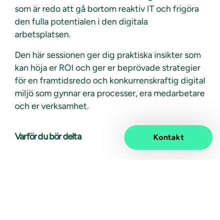
som är redo att gå bortom reaktiv IT och frigöra
den fulla potentialen i den digitala
arbetsplatsen.
Den här sessionen ger dig praktiska insikter som
kan höja er ROI och ger er beprövade strategier
för en framtidsredo och konkurrenskraftig digital
miljö som gynnar era processer, era medarbetare
och er verksamhet.
Varför du bör delta
Kontakt
Nya krav inom digitalisering, regelefterlevnad
och organisationernas strävan efter ökad
effektivitet gör att hanteringen av digitala
arbetsplatser förändras. Samtidigt sätter