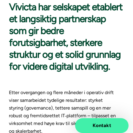
Vivicta har selskapet etablert
et langsiktig partnerskap
som gir bedre
forutsigbarhet, sterkere
struktur og et solid grunnlag
for videre digital utvikling.
Etter overgangen og flere måneder i operativ drift
viser samarbeidet tydelige resultater: styrket
styring (governance), tettere samspill og en mer
robust og fremtidsrettet IT‑plattform – tilpasset en
virksomhet med høye krav til sikkerhet, stabilitet
Kontakt
og skalerbarhet.