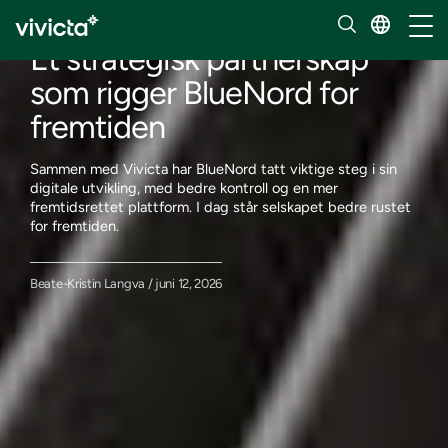
Innsikt
Håndt
Et strategisk partnerskap
som rigger BlueNord for
fremtiden
Sammen med Vivicta har BlueNord tatt viktige steg i sin
digitale utvikling, med bedre kontroll og en mer
fremtidsrettet plattform. I dag står selskapet bedre rustet
for fremtiden.
Beate-Kristin Langva / juni 12, 2026