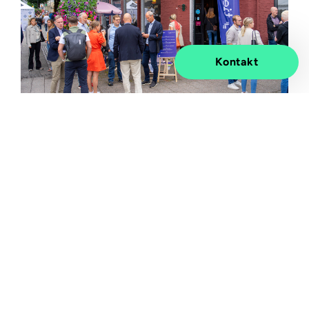
Kontakt
Tietoevry arrangerte flere debatter på Aleppo Stasjon under
Arendalsuka. Foto: TUM Studio
"Kan de internasjonale tech-gigantene ivareta vår
nasjonale sikkerhet?" var tittelen på debatten
Tietoevry Tech Services arrangerte på Aleppo Stasjon
i Arendal. Dette var et av Tietoevrys åtte
arrangementer i løpet av en hektisk uke.
En av de største truslene