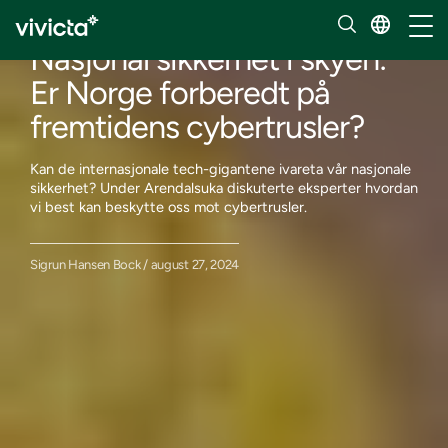
Innsikt
Håndt
Nasjonal sikkerhet i skyen:
Er Norge forberedt på
fremtidens cybertrusler?
Kan de internasjonale tech-gigantene ivareta vår nasjonale
sikkerhet? Under Arendalsuka diskuterte eksperter hvordan
vi best kan beskytte oss mot cybertrusler.
Sigrun Hansen Bock / august 27, 2024