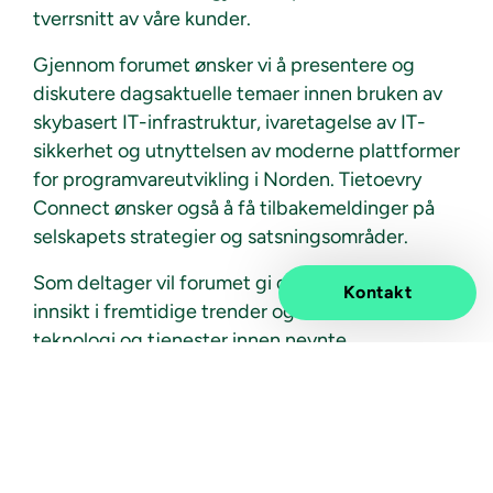
tverrsnitt av våre kunder.
Gjennom forumet ønsker vi å presentere og
diskutere dagsaktuelle temaer innen bruken av
skybasert IT-infrastruktur, ivaretagelse av IT-
sikkerhet og utnyttelsen av moderne plattformer
for programvareutvikling i Norden. Tietoevry
Connect ønsker også å få tilbakemeldinger på
selskapets strategier og satsningsområder.
Som deltager vil forumet gi deg oppdatert
Kontakt
innsikt i fremtidige trender og bruken av
teknologi og tjenester innen nevnte
temaområder. Du kan påvirke våre strategiske
valg og prioriteringer. Du får utvekslet tanker om
fremtidige IT-behov innen egen virksomhet,
diskutert beste praksis og skapt relasjoner innen
ulike bransjer i Norge og Norden.