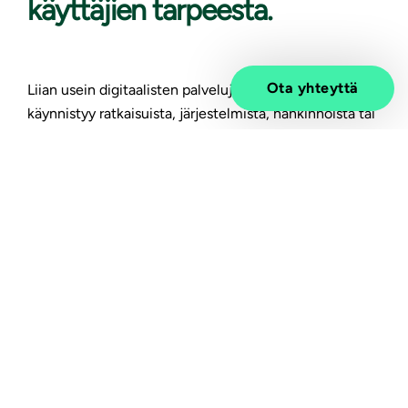
käyttäjien tarpeesta.
Ota yhteyttä
Liian usein digitaalisten palvelujen kehittäminen
käynnistyy ratkaisuista, järjestelmistä, hankinnoista tai
yksittäisistä ominaisuuksista. Todellisuudessa pitäisi
pysähtyä ensin määrittelemään, mitä ongelmaa ollaan
ratkaisemassa ja kenelle. Vasta tämän jälkeen
teknologialla on oikea rooli: tukea palveluyhteiskunnan
tavoitteita turvallisesti ja tarkoituksenmukaisesti.
Samalla on hyvä muistaa, ettei halvin ratkaisu ole
useinkaan kestävin. Hyvinvointivaltion kontekstissa
oikeat investoinnit projektin alkuvaiheessa maksavat
itsensä takaisin – vaikuttavuutena, turvallisuutena ja
pitkän aikavälin kustannustehokkuutena.