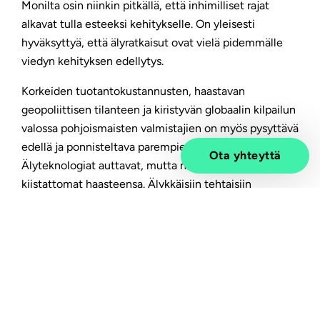
Monilta osin niinkin pitkällä, että inhimilliset rajat
alkavat tulla esteeksi kehitykselle. On yleisesti
hyväksyttyä, että älyratkaisut ovat vielä pidemmälle
viedyn kehityksen edellytys.
Korkeiden tuotantokustannusten, haastavan
geopoliittisen tilanteen ja kiristyvän globaalin kilpailun
valossa pohjoismaisten valmistajien on myös pysyttävä
edellä ja ponnisteltava parempien ratkaisujen eteen.
Ota yhteyttä
Älyteknologiat auttavat, mutta niissä on myös
kiistattomat haasteensa. Älykkäisiin tehtaisiin
siirtyminen edellyttää teollisen valmistuksen
toimintamallien laajaa uudistamista. Se puolestaan
vaatii uudenlaista osaamista, prosesseja, työkaluja ja
luottamusta.
Tiedolla kohti parempia tuloksia