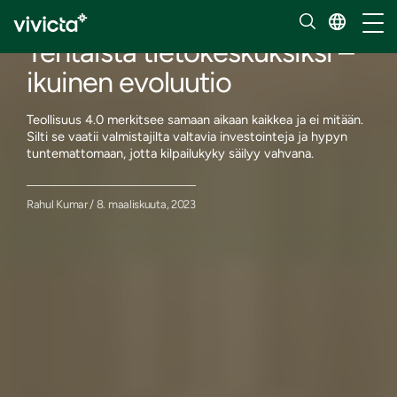
Blogi
Vaihd
Tehtaista tietokeskuksiksi –
ikuinen evoluutio
Teollisuus 4.0 merkitsee samaan aikaan kaikkea ja ei mitään.
Silti se vaatii valmistajilta valtavia investointeja ja hypyn
tuntemattomaan, jotta kilpailukyky säilyy vahvana.
Rahul Kumar / 8. maaliskuuta, 2023