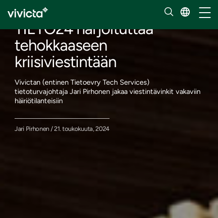
Blogi
Vaihd
TIETO24 harjoituttaa
tehokkaaseen
kriisiviestintään
Vivictan (entinen Tietoevry Tech Services)
tietoturvajohtaja Jari Pirhonen jakaa viestintävinkit vakaviin
häiriötilanteisiin
Jari Pirhonen / 21. toukokuuta, 2024