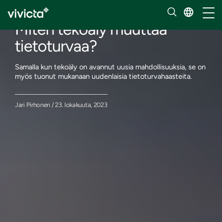
Blogi
Vaihd
Miten tekoäly muuttaa
tietoturvaa?
Samalla kun tekoäly on avannut uusia mahdollisuuksia, se on
myös tuonut mukanaan uudenlaisia tietoturvahaasteita.
Jari Pirhonen / 23. lokakuuta, 2023