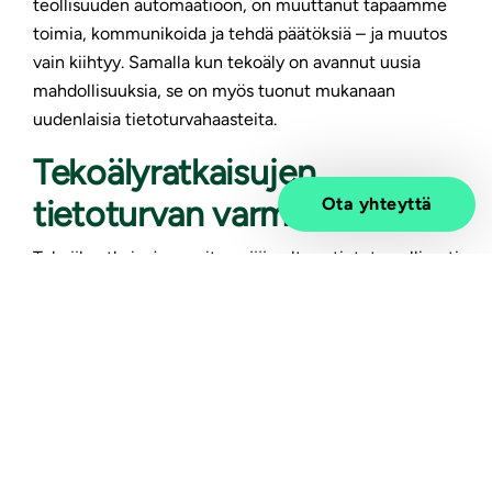
teollisuuden automaatioon, on muuttanut tapaamme
toimia, kommunikoida ja tehdä päätöksiä – ja muutos
vain kiihtyy. Samalla kun tekoäly on avannut uusia
mahdollisuuksia, se on myös tuonut mukanaan
uudenlaisia tietoturvahaasteita.
Tekoälyratkaisujen
tietoturvan varmistaminen
Ota yhteyttä
Tekoälyratkaisujen on itsessään oltava tietoturvallisesti
ja eettisesti toteutettuja niin, että ne eivät ole alttiita
väärinkäytölle ja niiden toimintaan voidaan luottaa.
Tässä keskeisessä roolissa ovat selkeät ja
oikeasuhtaiset sääntely ja standardit.
Käyttäjien on voitava luottaa tekoälyn toimivan
odotetulla ja turvallisella tavalla. Siksi tekoälyn
toiminnan ja päätösten on oltava riittävän läpinäkyviä.