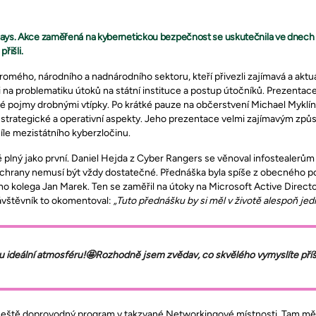
Days. Akce zaměřená na kybernetickou bezpečnost se uskutečnila ve dnech 1
řišli.
mého, národního a nadnárodního sektoru, kteří přivezli zajímavá a aktuá
 na problematiku útoků na státní instituce a postup útočníků. Prezentac
é pojmy drobnými vtípky. Po krátké pauze na občerstvení Michael Myklín 
 strategické a operativní aspekty. Jeho prezentace velmi zajímavým způ
le mezistátního kyberzločinu.
 plný jako první. Daniel Hejda z Cyber Rangers se věnoval infostealerům 
chrany nemusí být vždy dostatečné. Přednáška byla spíše z obecného poh
eho kolega Jan Marek. Ten se zaměřil na útoky na Microsoft Active Direct
návštěvník to okomentoval:
„Tuto přednášku by si měl v životě alespoň j
tu ideální atmosféru!🤩Rozhodně jsem zvědav, co skvělého vymyslíte příšt
ještě doprovodný program v takzvané Networkingové místnosti. Tam měl