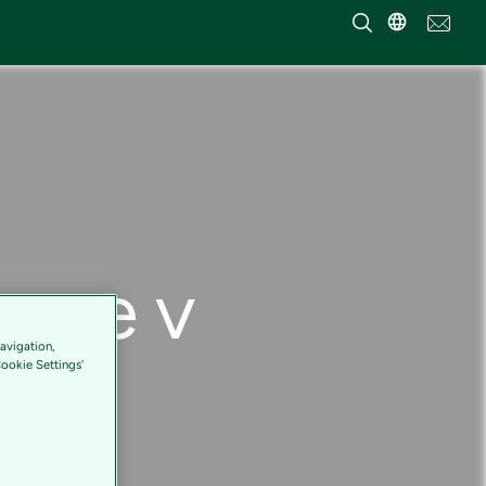
roce v
avigation,
Cookie Settings'