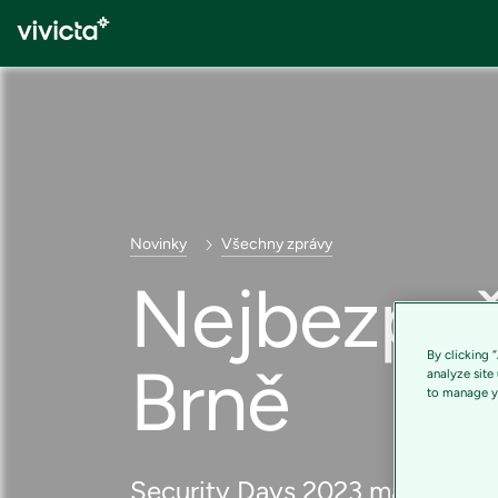
Novinky
Všechny zprávy
Nejbezpečn
By clicking 
Brně
analyze site
to manage yo
Security Days 2023 máme za s