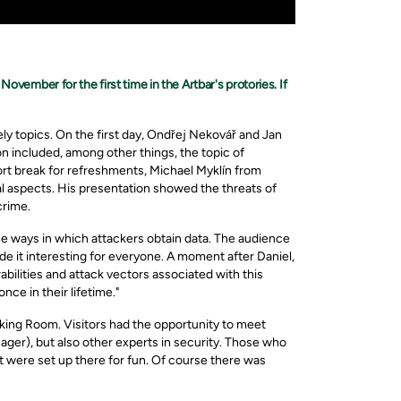
vember for the first time in the Artbar's protories. If
ly topics. On the first day, Ondřej Nekovář and Jan
n included, among other things, the topic of
ort break for refreshments, Michael Myklín from
l aspects. His presentation showed the threats of
crime.
he ways in which attackers obtain data. The audience
e it interesting for everyone. A moment after Daniel,
bilities and attack vectors associated with this
nce in their lifetime."
king Room. Visitors had the opportunity to meet
ger), but also other experts in security. Those who
at were set up there for fun. Of course there was