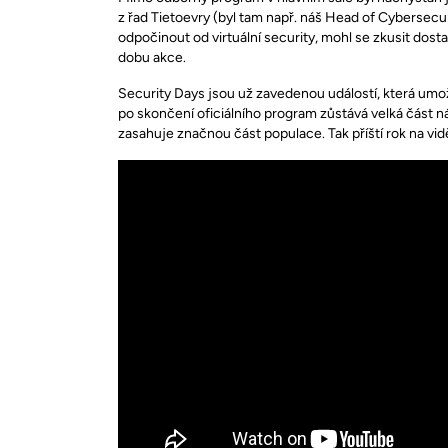
z řad Tietoevry (byl tam např. náš Head of Cybersec
odpočinout od virtuální security, mohl se zkusit dost
dobu akce.
Security Days jsou už zavedenou událostí, která umo
po skončení oficiálního program zůstává velká část ná
zasahuje značnou část populace. Tak příští rok na vi