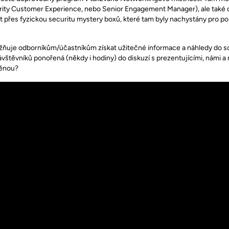
urity Customer Experience, nebo Senior Engagement Manager), ale také da
at přes fyzickou securitu mystery boxů, které tam byly nachystány pro po
žňuje odborníkům/účastníkům získat užitečné informace a náhledy do so
vštěvníků ponořená (někdy i hodiny) do diskuzí s prezentujícími, námi a 
děnou?