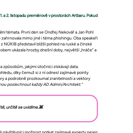
. a 2. listopadu premiérově v prostorách Artbaru. Pokud
lní témata. První den se Ondřej Nekovář a Jan Pohl
e zahrnovala mimo jiné i téma phishingu. Oba speakeři
z NÚKIB představil bližší pohled na ruské a čínské
sobem ukázala hrozby dnešní doby, největší „hráče” a
a způsobům, jakými útočníci získávají data.
ledu, díky čemuž si z ní odnesl zajímavé pointy
ory a podrobně prozkoumal zranitelnosti a vektory
ednou poslechnout každý AD Admin/Architekt.”
ě, určitě se uvidíme.👾
i návštěvníci možnost potkat zajímavé experty nejen