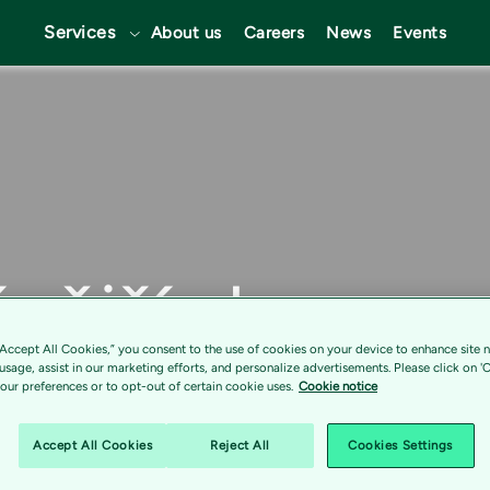
Services
About us
Careers
News
Events
ější akce po 
“Accept All Cookies,” you consent to the use of cookies on your device to enhance site n
 usage, assist in our marketing efforts, and personalize advertisements. Please click on '
ur preferences or to opt-out of certain cookie uses.
Cookie notice
Accept All Cookies
Reject All
Cookies Settings
ebou. Jak to dopadlo?