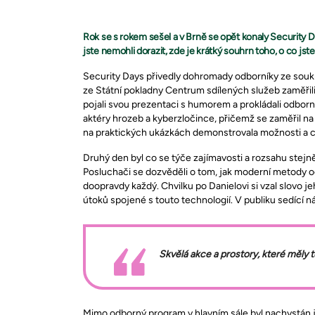
Rok se s rokem sešel a v Brně se opět konaly Security 
jste nemohli dorazit, zde je krátký souhrn toho, o co jste p
Security Days přivedly dohromady odborníky ze soukro
ze Státní pokladny Centrum sdílených služeb zaměřili
pojali svou prezentaci s humorem a prokládali odborn
aktéry hrozeb a kyberzločince, přičemž se zaměřil na
na praktických ukázkách demonstrovala možnosti a cí
Druhý den byl co se týče zajímavosti a rozsahu stejně
Posluchači se dozvěděli o tom, jak moderní metody o
doopravdy každý. Chvilku po Danielovi si vzal slovo j
útoků spojené s touto technologií. V publiku sedící 
Skvělá akce a prostory, které měly 
Mimo odborný program v hlavním sále byl nachystán 