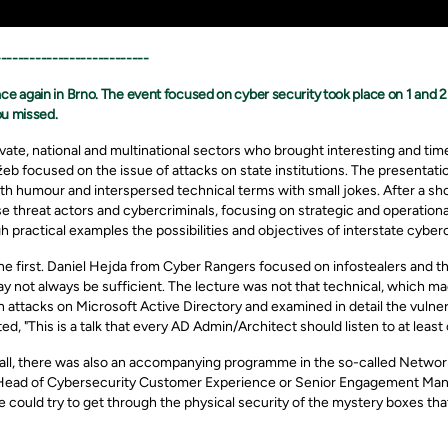
---------------------------
 again in Brno. The event focused on cyber security took place on 1 and 2 No
ou missed.
ate, national and multinational sectors who brought interesting and time
b focused on the issue of attacks on state institutions. The presentatio
ith humour and interspersed technical terms with small jokes. After a sh
 threat actors and cybercriminals, focusing on strategic and operationa
 practical examples the possibilities and objectives of interstate cyber
the first. Daniel Hejda from Cyber Rangers focused on infostealers and t
ot always be sufficient. The lecture was not that technical, which mad
 attacks on Microsoft Active Directory and examined in detail the vulnera
, "This is a talk that every AD Admin/Architect should listen to at least o
all, there was also an accompanying programme in the so-called Networ
ur Head of Cybersecurity Customer Experience or Senior Engagement Mana
le could try to get through the physical security of the mystery boxes th