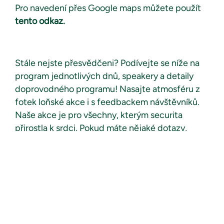
Pro navedení přes Google maps můžete použít
tento odkaz.
Stále nejste přesvědčeni? Podívejte se níže na
program jednotlivých dnů, speakery a detaily
doprovodného programu! Nasajte atmosféru z
fotek loňské akce i s feedbackem návštěvníků.
Naše akce je pro všechny, kterým securita
přirostla k srdci. Pokud máte nějaké dotazy,
neváhejte kontaktovat
viktorie.kaszubova@tietoevry.com.
Jak to na akci vypadalo?