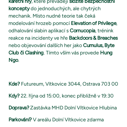
karetní
hry
, které převádějí
složité
bezpečnostní
koncepty
do jednoduchých, ale chytrých
mechanik. Místo nudné teorie tak čeká
modelování hrozeb pomocí
Elevation of Privilege
,
odhalování slabin aplikací s
Cornucopia
, trénink
reakce na incidenty ve hře
Backdoors & Breaches
nebo objevování dalších her jako
Cumulus, Byte
Club či Clashing
. Tímto vším vás provede
Hung
Ngo
.
Kde?
Futureum, Vítkovice 3044, Ostrava 703 00
Kdy?
22. října od 15:00, konec přibližně v 19:30
Doprava?
Zastávka MHD Dolní Vítkovice Hlubina
Parkování?
V areálu Dolní Vítkovice zdarma