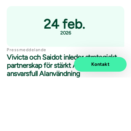
24 feb.
2026
Pressmeddelande
Vivicta och Saidot inleder strategiskt
partnerskap för stärkt AIstyrning och
Kontakt
ansvarsfull AIanvändning
31 okt.
2025