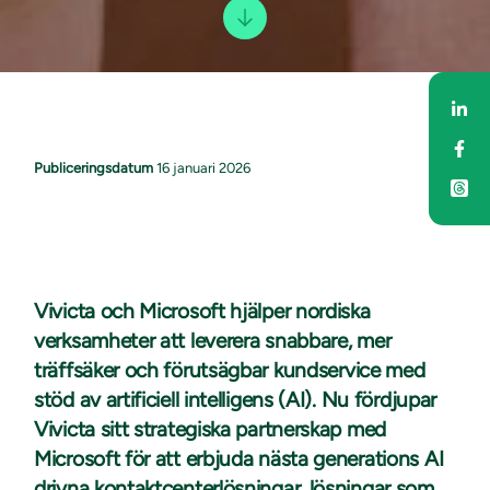
Del
Del
Publiceringsdatum
16 januari 2026
Vivicta och Microsoft hjälper nordiska
verksamheter att leverera snabbare, mer
träffsäker och förutsägbar kundservice med
stöd av artificiell intelligens (AI). Nu fördjupar
Vivicta sitt strategiska partnerskap med
Microsoft för att erbjuda nästa generations AI
drivna kontaktcenterlösningar, lösningar som