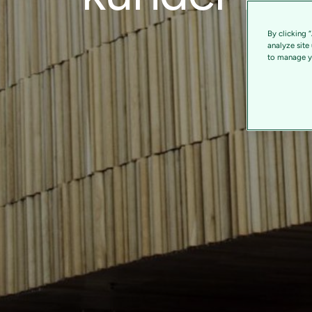
By clicking 
analyze site
to manage yo