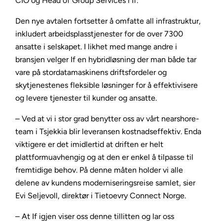
CIO og Head of Group Services i If.
Den nye avtalen fortsetter å omfatte all infrastruktur,
inkludert arbeidsplasstjenester for de over 7300
ansatte i selskapet. I likhet med mange andre i
bransjen velger If en hybridløsning der man både tar
vare på stordatamaskinens driftsfordeler og
skytjenestenes fleksible løsninger for å effektivisere
og levere tjenester til kunder og ansatte.
– Ved at vi i stor grad benytter oss av vårt nearshore-
team i Tsjekkia blir leveransen kostnadseffektiv. Enda
viktigere er det imidlertid at driften er helt
plattformuavhengig og at den er enkel å tilpasse til
fremtidige behov. På denne måten holder vi alle
delene av kundens moderniseringsreise samlet, sier
Evi Seljevoll, direktør i Tietoevry Connect Norge.
– At If igjen viser oss denne tillitten og lar oss