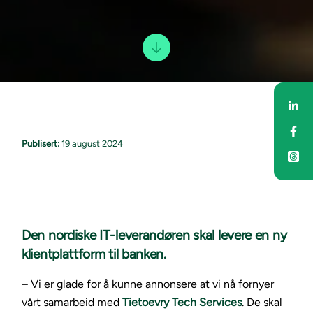
Del
Del
Publisert:
19 august 2024
Den nordiske IT-leverandøren skal levere en ny
klientplattform til banken.
– Vi er glade for å kunne annonsere at vi nå fornyer
vårt samarbeid med
Tietoevry Tech Services
. De skal