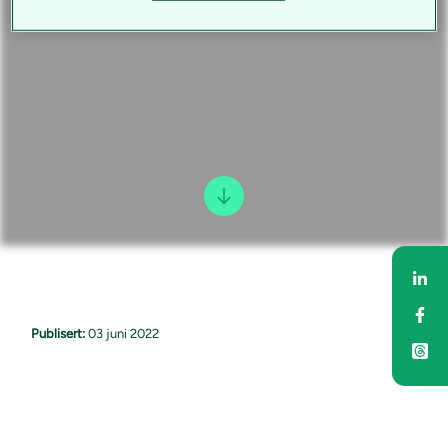
Del
Del
Publisert:
03 juni 2022