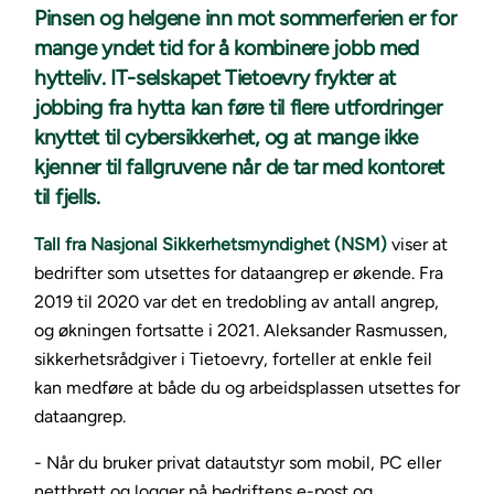
Pinsen og helgene inn mot sommerferien er for
mange yndet tid for å kombinere jobb med
hytteliv. IT-selskapet Tietoevry frykter at
jobbing fra hytta kan føre til flere utfordringer
knyttet til cybersikkerhet, og at mange ikke
kjenner til fallgruvene når de tar med kontoret
til fjells.
Tall fra Nasjonal Sikkerhetsmyndighet (NSM)
viser at
bedrifter som utsettes for dataangrep er økende. Fra
2019 til 2020 var det en tredobling av antall angrep,
og økningen fortsatte i 2021. Aleksander Rasmussen,
sikkerhetsrådgiver i Tietoevry, forteller at enkle feil
kan medføre at både du og arbeidsplassen utsettes for
dataangrep.
- Når du bruker privat datautstyr som mobil, PC eller
nettbrett og logger på bedriftens e-post og