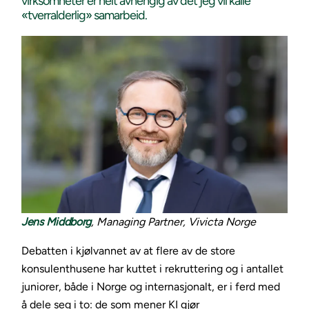
virksomheter er helt avhengig av det jeg vil kalle
«tverralderlig» samarbeid.
Jens Middborg
, Managing Partner, Vivicta Norge
Debatten i kjølvannet av at flere av de store
konsulenthusene har kuttet i rekruttering og i antallet
juniorer, både i Norge og internasjonalt, er i ferd med
å dele seg i to: de som mener KI gjør