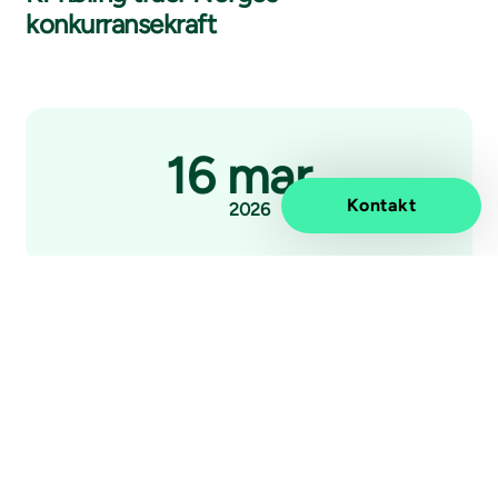
konkurransekraft
16 mar.
Kontakt
2026
Pressemelding
Vivicta blant de første Microsoft
Frontier-selskapene i Norden – skalerer
AI og agenter i hele virksomheten