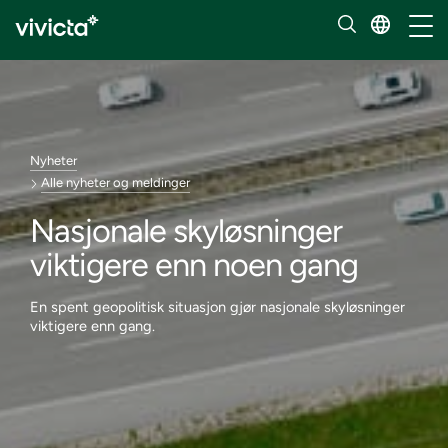
Håndt
Nyheter
Alle nyheter og meldinger
Nasjonale skyløsninger
viktigere enn noen gang
En spent geopolitisk situasjon gjør nasjonale skyløsninger
viktigere enn gang.