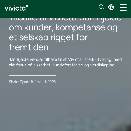
Innsikt
Håndt
Tilbake til Vivicta: Jan Bjelde
om kunder, kompetanse og
et selskap rigget for
fremtiden
Jan Bjelde vender tilbake til et Vivicta i sterk utvikling, med
økt fokus på sikkerhet, kundeforståelse og verdiskaping.
Sindre Fjærtoft / mai 11, 2026