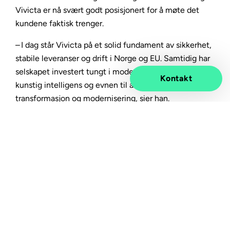
Vivicta er nå svært godt posisjonert for å møte det
kundene faktisk trenger.
– I dag står Vivicta på et solid fundament av sikkerhet,
stabile leveranser og drift i Norge og EU. Samtidig har
selskapet investert tungt i moderne plattformer,
Kontakt
kunstig intelligens og evnen til å hjelpe kunder med
transformasjon og modernisering, sier han.
Dette gjør at Vivicta nå kan opptre som en ende-til-
ende-leverandør – også for kunder som står midt i
overgangen fra tradisjonelle løsninger til nye sky- og
plattformbaserte modeller.
Her kan du utforske tjenestene våre
En kraftfull kombinasjon
Med økende geopolitisk usikkerhet, strengere krav til