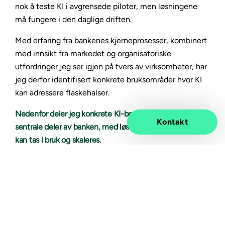
nok å teste KI i avgrensede piloter, men løsningene
må fungere i den daglige driften.
Med erfaring fra bankenes kjerneprosesser, kombinert
med innsikt fra markedet og organisatoriske
utfordringer jeg ser igjen på tvers av virksomheter, har
jeg derfor identifisert konkrete bruksområder hvor KI
kan adressere flaskehalser.
Nedenfor deler jeg konkrete KI-bruksområder innen fem
Kontakt
sentrale deler av banken, med løsninger som allerede
kan tas i bruk og skaleres.
Selv om disse løsningene først og fremst
effektiviserer interne prosesser, har de direkte
betydning for det som betyr mest, nemlig
kundeopplevelsen. Når arbeidsflyter blir raskere og
mer sammenhengende, merker kundene det i form av