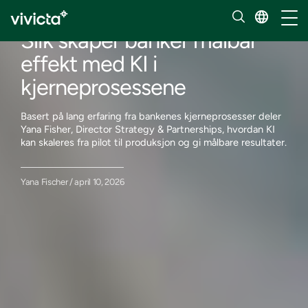
Innsikt
Håndt
Slik skaper banker målbar
effekt med KI i
kjerneprosessene
Basert på lang erfaring fra bankenes kjerneprosesser deler
Yana Fisher, Director Strategy & Partnerships, hvordan KI
kan skaleres fra pilot til produksjon og gi målbare resultater.
Yana Fischer / april 10, 2026