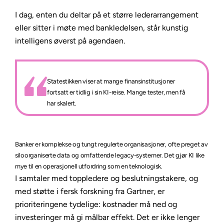
I dag, enten du deltar på et større lederarrangement
eller sitter i møte med bankledelsen, står kunstig
intelligens øverst på agendaen.
Statestikken viser at mange finansinstitusjoner
fortsatt er tidlig i sin KI-reise. Mange tester, men få
har skalert.
Banker er komplekse og tungt regulerte organisasjoner, ofte preget av
siloorganiserte data og omfattende legacy-systemer. Det gjør KI like
mye til en operasjonell utfordring som en teknologisk.
I samtaler med toppledere og beslutningstakere, og
med støtte i fersk forskning fra Gartner, er
prioriteringene tydelige: kostnader må ned og
investeringer må gi målbar effekt. Det er ikke lenger