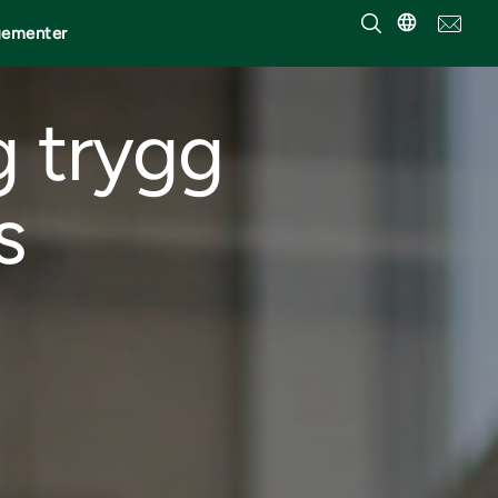
gementer
g trygg
s