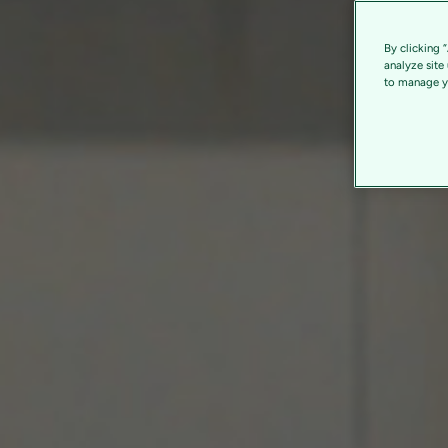
By clicking 
analyze site
to manage yo