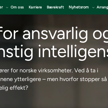
er
Nyhetsrom
Om oss
Karriere
Bærekraft
Arran
for ansvarlig o
stig intelligen
ører for norske virksomheter. Ved å ta i
nene ytterligere – men hvorfor stopper så
elig effekt?