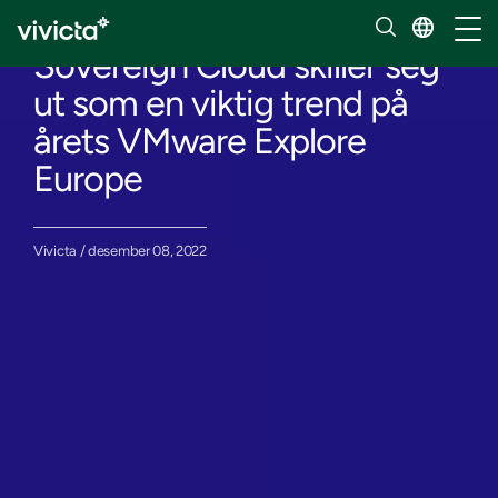
Innsikt
Håndt
Sovereign Cloud skiller seg
ut som en viktig trend på
årets VMware Explore
Europe
Vivicta / desember 08, 2022