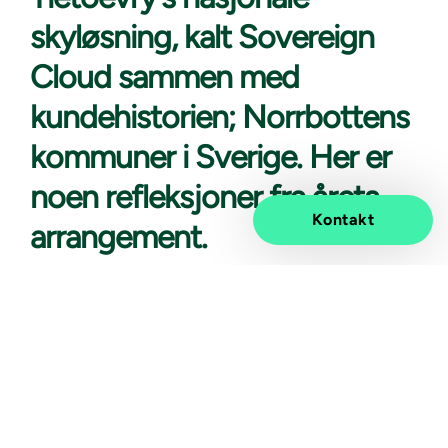
skyløsning, kalt Sovereign
Cloud sammen med
kundehistorien; Norrbottens
kommuner i Sverige. Her er
noen refleksjoner fra årets
Kontakt
arrangement.
Under årets VMware Explore-konferansen i Barcelona
var Sovereign Cloud (nasjonale skyløsninger) på
agendaen under flere sesjoner, og ble omtalt som en
viktig brikke til å oppnå data og digital suverenitet.
VMware Explore er en global multisky-konferansen i