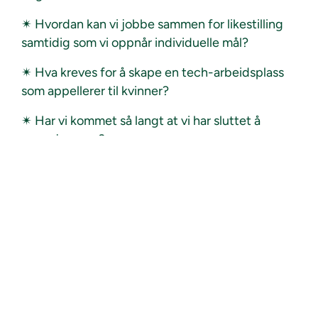
✴ Hvordan kan vi jobbe sammen for likestilling
samtidig som vi oppnår individuelle mål?
✴ Hva kreves for å skape en tech-arbeidsplass
som appellerer til kvinner?
✴ Har vi kommet så langt at vi har sluttet å
engasjere oss?
Vi inviterer deg til en inspirerende og informativ
ettermiddag hos oss,
på Fornebu, onsdag 24. april
kl. 16:00-18:00.
Vi håper at
DU
kommer og finner inspirasjon til å
vekke ditt indre engasjement.
D
iskusjonen avsluttes kl.18:00, men bli gjerne
igjen for mingel til kl.19:00. Det blir
enkel