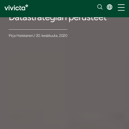
Blogi
Vaihd
Datastrategian perusteet
Pirja Heiskanen / 20. kesäkuuta, 2020