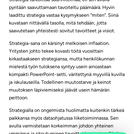
pyritään saavuttamaan tavoiteltu päämäärä. Hyvin
laadittu strategia vastaa kysymykseen ”miten”. Siinä
kuvataan riittävällä tasolla, mitä tehdään, jotta
saavutetaan yhteistesti sovitut tavoitteet ja visiot.
Strategia-sana on kärsinyt melkoisen inflaation.
Yritysten johto tekee kovasti töitä vuosittain
kirkastaakseen strategiansa, mutta henkilökunnan
mielestä työn tuloksena syntyy usein ainoastaan
kompakti PowerPoint-setti, väritettynä myyvillä kuvilla
ja iskulauseilla. Todellinen muutostarve ja keinot
muutoksen läpiviemiseksi jäävät usein hämärän
peittoon.
Strategialla on ongelmista huolimatta kuitenkin tärkeä
paikkansa myös dataohjatussa liiketoiminnassa. Sen
avulla varmistetaan korkeimman johdon yhteinen
ymmärrys ja sitoutuminen tavoitteiden taakse. Siinä