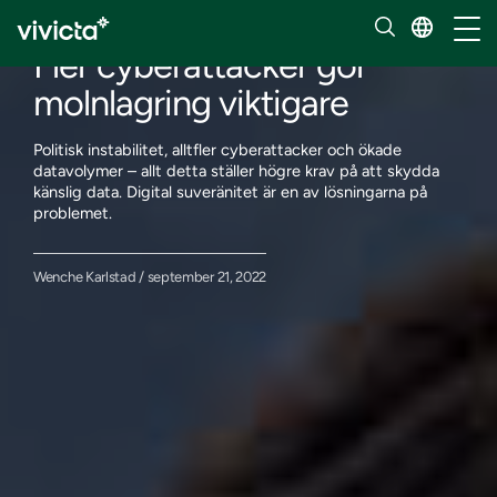
Våra insikter
Hante
Fler cyberattacker gör
molnlagring viktigare
Politisk instabilitet, alltfler cyberattacker och ökade
datavolymer – allt detta ställer högre krav på att skydda
känslig data. Digital suveränitet är en av lösningarna på
problemet.
Wenche Karlstad / september 21, 2022