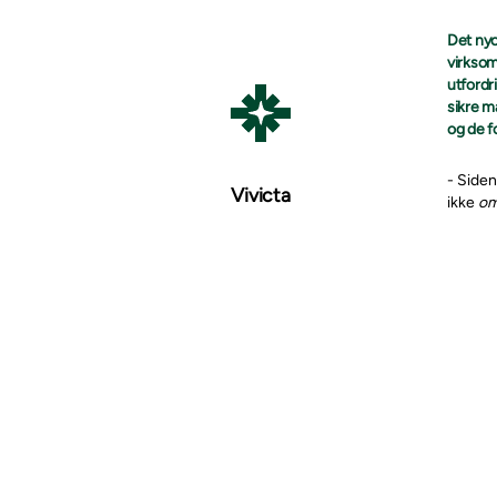
Det nyo
virksom
utfordri
sikre m
og de f
- Siden
Vivicta
ikke
o
like hø
som opp
Kontakt
Henter 
Målet m
effekti
skybase
tradisj
- Vi er
steget 