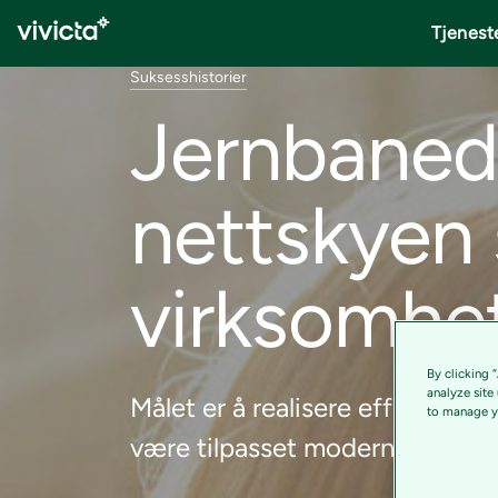
Tjenest
Suksesshistorier
Jernbanedi
nettskyen 
virksomhe
By clicking 
analyze site
Målet er å realisere effektivitet
to manage yo
være tilpasset moderne arbeid