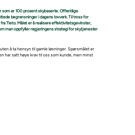
r som er 100 prosent skybaserte. Offentlige
ttede begrensninger i dagens lovverk. Til tross for
ra Tieto. Målet er å realisere effektivitetsgevinster,
om man oppfyller regjeringens strategi for skytjenester
, uten å ta hensyn til gamle løsninger. Spørsmålet er
n har satt høye krav til oss som kunde, men minst
t for å levere standardiserte, skybaserte løsninger
der i Jernbanedirektoratet.
ering av norsk jernbanesektor som skal bidra til en mer
eidere, med kun en person ansatt på IKT. Ved å velge
 skalerbarhet og fleksibilitet sammenlignet med
i kan inspirere flrere offentlige virksomheter til å ta
 og printerserver. Nå er vi godt posisjonert for å