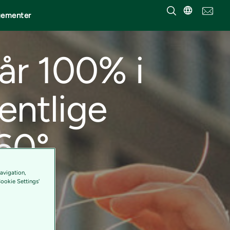
gementer
år 100% i
entlige
60°
avigation,
Cookie Settings'