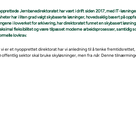
pprettede Jernbanedirektoratet har vært i drift siden 2017, med IT-løsninge
heter har i liten grad valgt skybaserte løsninger, hovedsaklig basert på oppfa
ngene i lovverket for arkivering, har direktoratet funnet en skybasert løsning f
aksimal fleksibilitet og være tilpasset moderne arbeidsprosesser, samtidig s
ormelle lovkrav.
 vi er et nyopprettet direktorat har vi anledning til å tenke fremtidsrettet
m
offentlig sektor skal bruke skyløsninger, men fra
når
. Denne tilnærminge
ye krav til leverandørene. Derfor vil vi berømme Tieto som strakk seg lang
fyller dagens lovverk, sier Ståle Hagen, avdelingsdirektør og prosjektle
inspirasjon fra start-ups
ed opprettelsen av direktoratet er å legge til rette for en bedre organis
v drift og bedre kundeorientering. Direktoratet består av ca 250 medarb
rte løsninger er direktoratet sikret økt kostnadseffektivitet, sikkerhet,
onelle, installerte løsninger.
 stolte av å ta regjeringens digitaliseringsstrategi på alvor, og vi håper at v
ut i skyen. Alle våre funksjoner er driftet fra skyen, inkludert sentralbord