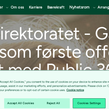
er
Nyhetsrom
Om oss
Karriere
Bærekraft
Arran
rektoratet - G
som første off
t med Public 3
“Accept All Cookies,” you consent to the use of cookies on your device to enhance site n
 usage, assist in our marketing efforts, and personalize advertisements. Please click on '
sgevinster, sikre maksimal fleksibilitet og
ur preferences or to opt-out of certain cookie uses.
Cookie notice
sprosesser.
Accept All Cookies
Reject All
Cookies Settings