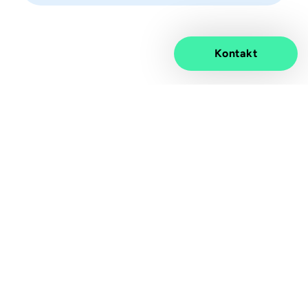
Kontakt
Elevated impact.
Information
Discover
Legal notice
About us
Privacy notice
Bærekraft