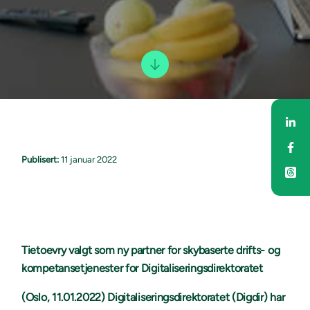
Del
Del
Publisert:
11 januar 2022
Tietoevry valgt som ny partner for skybaserte drifts- og
kompetansetjenester for Digitaliseringsdirektoratet
(Oslo, 11.01.2022) Digitaliseringsdirektoratet (Digdir) har