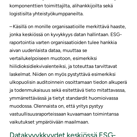
komponenttien toimittajilta, alihankkijoilta sekä
logistisilta yhteistyökumppaneilta.
– Käsillä on monille organisaatioille merkittävä haaste,
jonka keskiössä on kyvykkyys datan hallintaan. ESG-
raportointia varten organisaatioiden tulee hankkia
aivan uudenlaista dataa, muuttaa se
vertailukelpoiseen muotoon, esimerkiksi
hiilidioksidiekvivalenteiksi, ja toteuttaa tarvittavat
laskelmat. Niiden on myös pystyttävä esimerkiksi
ulkopuolisin auditoinnein osoittamaan tiedon alkuperä
ja todenmukaisuus sekä esitettävä tieto mitattavassa,
ymmärrettävässä ja tietyt standardit huomioivassa
muodossa. Olennaista on, että yritys pystyy
vastuullisuusraporteissaan kuvaamaan toimintansa
vaikutukset ympäröivään maailmaan.
Datakyvykkyydet keskiössä ESG-