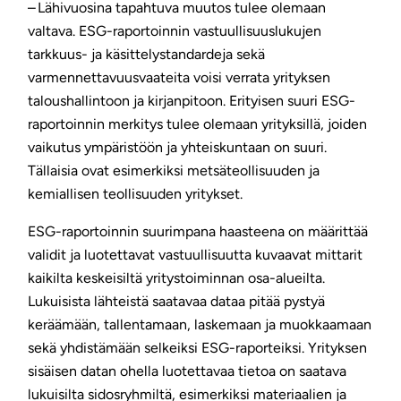
– Lähivuosina tapahtuva muutos tulee olemaan
valtava. ESG-raportoinnin vastuullisuuslukujen
tarkkuus- ja käsittelystandardeja sekä
varmennettavuusvaateita voisi verrata yrityksen
taloushallintoon ja kirjanpitoon. Erityisen suuri ESG-
raportoinnin merkitys tulee olemaan yrityksillä, joiden
vaikutus ympäristöön ja yhteiskuntaan on suuri.
Tällaisia ovat esimerkiksi metsäteollisuuden ja
kemiallisen teollisuuden yritykset.
ESG-raportoinnin suurimpana haasteena on määrittää
validit ja luotettavat vastuullisuutta kuvaavat mittarit
kaikilta keskeisiltä yritystoiminnan osa-alueilta.
Lukuisista lähteistä saatavaa dataa pitää pystyä
keräämään, tallentamaan, laskemaan ja muokkaamaan
sekä yhdistämään selkeiksi ESG-raporteiksi. Yrityksen
sisäisen datan ohella luotettavaa tietoa on saatava
lukuisilta sidosryhmiltä, esimerkiksi materiaalien ja