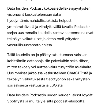
Data Insiders Podcast kokoaa edelläkävijäyritysten
visionäärit keskustelemaan datan
hyödyntämismahdollisuuksista helposti
ymmärrettävällä ja viihdyttävällä tavalla. Podcast -
sarjan uusimmalla kaudella kantavina teemoina ovat
tekoälyn vaikutukset ja datan rooli yritysten
vastuullisuusraportoinnissa.
Tällä kaudella on jo päästy tutustumaan Vaisalan
kehittämiin datapohjaisiin palveluihin sekä siihen,
miten tekoäly voi auttaa vakuutusyhtiön asiakkaita.
Uusimmissa jaksoissa keskustellaan ChatGPT:stä ja
tekoälyn vaikutuksesta tietotyöhön sekä yritysten
sosiaalisesta vastuusta ja ESG:stä.
Data Insiders Podcastin uuden kauden jaksot löydät
Spotifysta ja muilta yleisiltä podcast-alustoilta.