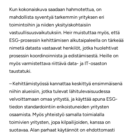
Kun kokonaiskuva saadaan hahmotettua, on
mahdollista syventyä tarkemmin yrityksen eri
toimintoihin ja niiden yksityiskohtaisiin
vastuullisuusvaikutuksiin. Heir muistuttaa myös, että
ESG-prosessin kehittämisen alkutaipaleella on tärkeää
nimetä datasta vastaavat henkilöt, jotka huolehtivat
prosessin koordinoinnista ja edistämisestä. Heille on
myös varmistettava riittävä data- ja IT-osaston
taustatuki.
– Kehittämistyössä kannattaa keskittyä ensimmäisenä
niihin alueisiin, jotka tulevat lähitulevaisuudessa
velvoittamaan omaa yritystä, ja käyttää apuna ESG-
tiedon standardointiin erikoistuneiden yritysten
osaamista. Myös yhteistyö samalla toimialalla
toimivien yritysten, jopa kilpailijoiden, kanssa on
suotavaa. Alan parhaat käytännöt on ehdottomasti