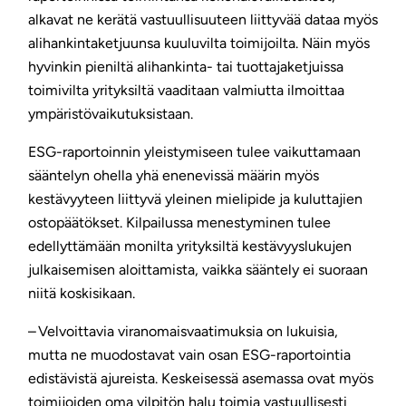
alkavat ne kerätä vastuullisuuteen liittyvää dataa myös
alihankintaketjuunsa kuuluvilta toimijoilta. Näin myös
hyvinkin pieniltä alihankinta- tai tuottajaketjuissa
toimivilta yrityksiltä vaaditaan valmiutta ilmoittaa
ympäristövaikutuksistaan.
ESG-raportoinnin yleistymiseen tulee vaikuttamaan
sääntelyn ohella yhä enenevissä määrin myös
kestävyyteen liittyvä yleinen mielipide ja kuluttajien
ostopäätökset. Kilpailussa menestyminen tulee
edellyttämään monilta yrityksiltä kestävyyslukujen
julkaisemisen aloittamista, vaikka sääntely ei suoraan
niitä koskisikaan.
– Velvoittavia viranomaisvaatimuksia on lukuisia,
mutta ne muodostavat vain osan ESG-raportointia
edistävistä ajureista. Keskeisessä asemassa ovat myös
toimijoiden oma vilpitön halu toimia vastuullisesti