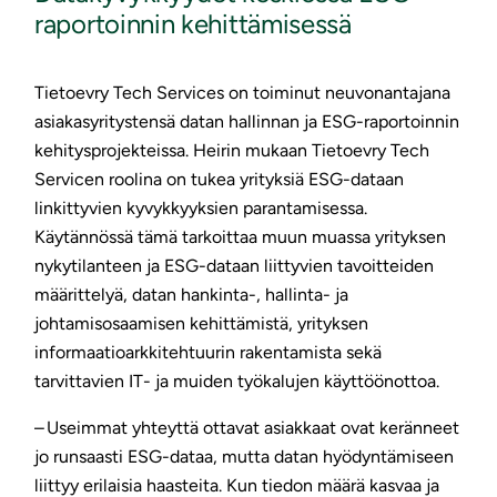
raportoinnin kehittämisessä
Tietoevry Tech Services on toiminut neuvonantajana
asiakasyritystensä datan hallinnan ja ESG-raportoinnin
kehitysprojekteissa. Heirin mukaan Tietoevry Tech
Servicen roolina on tukea yrityksiä ESG-dataan
linkittyvien kyvykkyyksien parantamisessa.
Käytännössä tämä tarkoittaa muun muassa yrityksen
nykytilanteen ja ESG-dataan liittyvien tavoitteiden
määrittelyä, datan hankinta-, hallinta- ja
johtamisosaamisen kehittämistä, yrityksen
informaatioarkkitehtuurin rakentamista sekä
tarvittavien IT- ja muiden työkalujen käyttöönottoa.
– Useimmat yhteyttä ottavat asiakkaat ovat keränneet
jo runsaasti ESG-dataa, mutta datan hyödyntämiseen
liittyy erilaisia haasteita. Kun tiedon määrä kasvaa ja