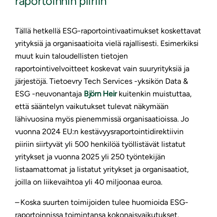
raportoinnin piiriin
Tällä hetkellä ESG-raportointivaatimukset koskettavat
yrityksiä ja organisaatioita vielä rajallisesti. Esimerkiksi
muut kuin taloudellisten tietojen
raportointivelvoitteet koskevat vain suuryrityksiä ja
järjestöjä. Tietoevry Tech Services -yksikön Data &
ESG -neuvonantaja
Björn Heir
kuitenkin muistuttaa,
että sääntelyn vaikutukset tulevat näkymään
lähivuosina myös pienemmissä organisaatioissa. Jo
vuonna 2024 EU:n kestävyysraportointidirektiivin
piiriin siirtyvät yli 500 henkilöä työllistävät listatut
yritykset ja vuonna 2025 yli 250 työntekijän
listaamattomat ja listatut yritykset ja organisaatiot,
joilla on liikevaihtoa yli 40 miljoonaa euroa.
– Koska suurten toimijoiden tulee huomioida ESG-
raportoinnissa toimintansa kokonaisvaikutukset,