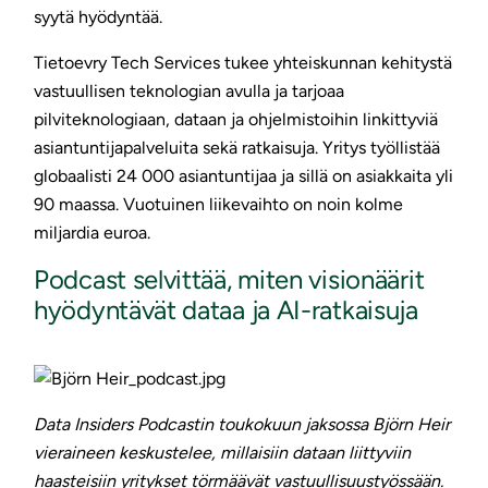
syytä hyödyntää.
Tietoevry Tech Services tukee yhteiskunnan kehitystä
vastuullisen teknologian avulla ja tarjoaa
pilviteknologiaan, dataan ja ohjelmistoihin linkittyviä
asiantuntijapalveluita sekä ratkaisuja. Yritys työllistää
globaalisti 24 000 asiantuntijaa ja sillä on asiakkaita yli
90 maassa. Vuotuinen liikevaihto on noin kolme
miljardia euroa.
Podcast selvittää, miten visionäärit
hyödyntävät dataa ja AI-ratkaisuja
Data Insiders Podcastin toukokuun jaksossa Björn Heir
vieraineen keskustelee, millaisiin dataan liittyviin
haasteisiin yritykset törmäävät vastuullisuustyössään.