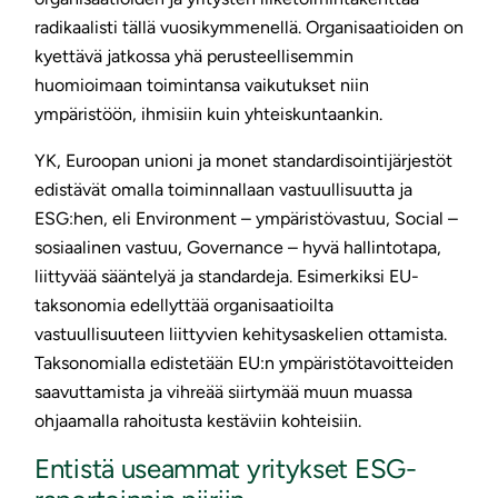
radikaalisti tällä vuosikymmenellä. Organisaatioiden on
kyettävä jatkossa yhä perusteellisemmin
huomioimaan toimintansa vaikutukset niin
ympäristöön, ihmisiin kuin yhteiskuntaankin.
YK, Euroopan unioni ja monet standardisointijärjestöt
edistävät omalla toiminnallaan vastuullisuutta ja
ESG:hen, eli Environment – ympäristövastuu, Social –
sosiaalinen vastuu, Governance – hyvä hallintotapa,
liittyvää sääntelyä ja standardeja. Esimerkiksi EU-
taksonomia edellyttää organisaatioilta
vastuullisuuteen liittyvien kehitysaskelien ottamista.
Taksonomialla edistetään EU:n ympäristötavoitteiden
saavuttamista ja vihreää siirtymää muun muassa
ohjaamalla rahoitusta kestäviin kohteisiin.
Entistä useammat yritykset ESG-