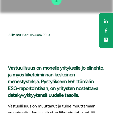
Jaa
Jaa
Julkaistu
16 toukokuuta 2023
Vastuullisuus on monelle yritykselle jo elinehto,
ja myös liiketoiminnan keskeinen
menestystekijä. Pystyäkseen kehittämään
ESG-raportointiaan, on yritysten nostettava
datakyvykkyytensä uudelle tasolle.
Vastuullisuus on muuttanut ja tulee muuttamaan
organisaatioiden ja yritysten liiketoimintakenttää