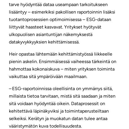
tarve hyödyntää dataa useampaan tarkoitukseen
lisääntyy – esimerkiksi pakollisen raportoinnin lisäksi
tuotantoprosessien optimoimisessa – ESG-dataan
liittyvät haasteet kasvavat. Yritykset hyötyvät
ulkopuolisen asiantuntijan näkemyksestä
datakyvykkyyksien kehittämisessä.
Heir opastaa lähtemään kehittämistyössä liikkeelle
pienin askelin. Ensimmäisessä vaiheessa tärkeintä on
hahmottaa kokonaiskuva – miten yrityksen toiminta
vaikuttaa sitä ympäröivään maailmaan.
– ESG-raportoinnissa oleellisinta on ymmärrys siitä,
millaista tietoa tarvitaan, mistä sitä saadaan ja miten
sitä voidaan hyödyntää oikein. Dataprosessit on
kehitettävä läpinäkyviksi ja toimintaperusteiltaan
selkeiksi. Kerätyn ja muokatun datan tulee antaa
vääristymätön kuva todellisuudesta.