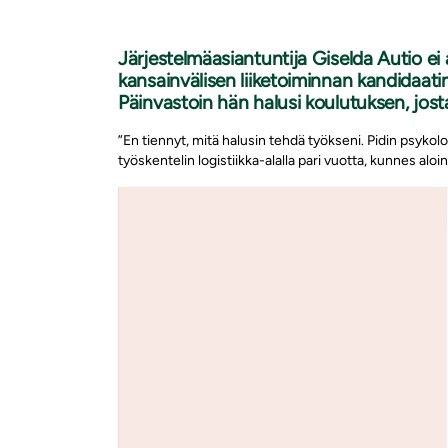
Järjestelmäasiantuntija Giselda Autio ei a
kansainvälisen liiketoiminnan kandidaati
Päinvastoin hän halusi koulutuksen, josta o
”En tiennyt, mitä halusin tehdä työkseni. Pidin psykol
työskentelin logistiikka-alalla pari vuotta, kunnes aloi