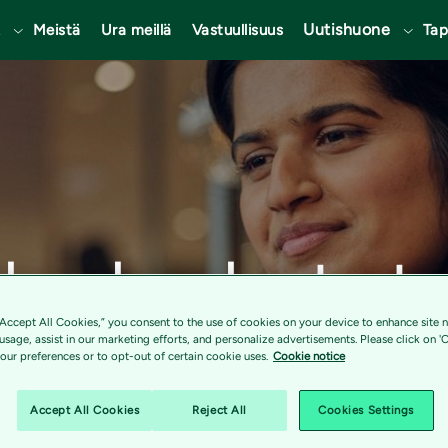
t
Uutishuone
Meistä
Ura meillä
Vastuullisuus
Ta
keakoulusta te
“Accept All Cookies,” you consent to the use of cookies on your device to enhance site n
aksi
 usage, assist in our marketing efforts, and personalize advertisements. Please click on '
ur preferences or to opt-out of certain cookie uses.
Cookie notice
Accept All Cookies
Reject All
Cookies Settings