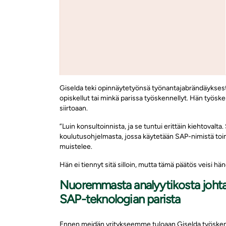
Giselda teki opinnäytetyönsä työnantajabrändäyksestä,
opiskellut tai minkä parissa työskennellyt. Hän työske
siirtoaan.
”Luin konsultoinnista, ja se tuntui erittäin kiehtovalt
koulutusohjelmasta, jossa käytetään SAP-nimistä toim
muistelee.
Hän ei tiennyt sitä silloin, mutta tämä päätös veisi häne
Nuoremmasta analyytikosta johtaja
SAP-teknologian parista
Ennen meidän yritykseemme tuloaan Giselda työske