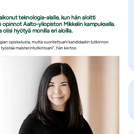
ikonut teknologia-alalle, kun hän aloitti
n opinnot Aalto-yliopiston Mikkelin kampuksella.
lisi hyötyä monilla eri aloilla.
ogian opiskelusta, mutta suoritettuani kandidaatin tutkinnon
n työstää maisterintutkintoani”, hän kertoo.