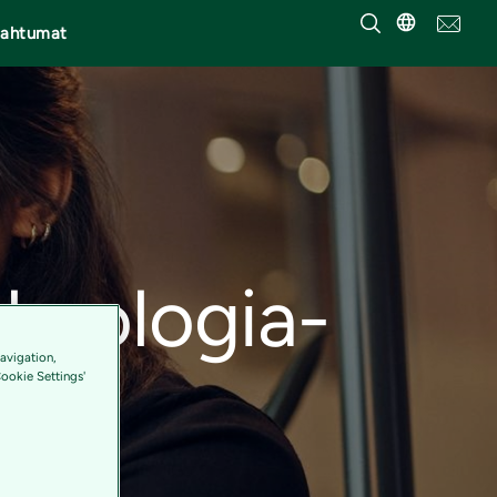
pahtumat
knologia-
avigation,
Cookie Settings'