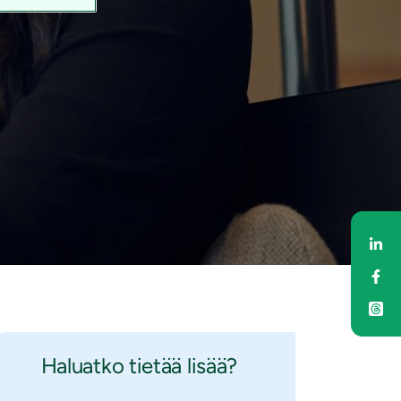
Ja
Ja
Haluatko tietää lisää?