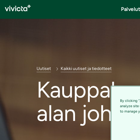
Palvelu
Uutiset
Kaikki uutiset ja tiedotteet
Kauppakor
By clicking 
alan johtaj
analyze site
to manage yo