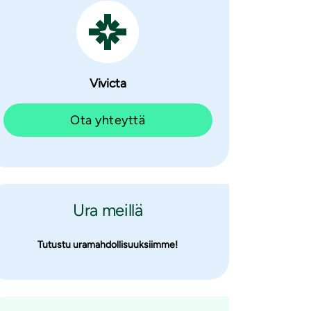
Vivicta
Ota yhteyttä
Ura meillä
Tutustu uramahdollisuuksiimme!