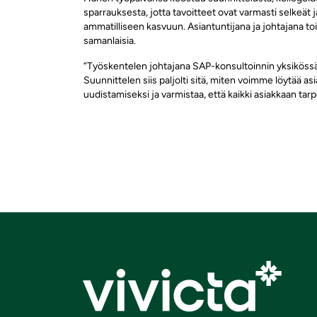
sparrauksesta, jotta tavoitteet ovat varmasti selkeät j
ammatilliseen kasvuun. Asiantuntijana ja johtajana to
samanlaisia.
”Työskentelen johtajana SAP-konsultoinnin yksiköss
Suunnittelen siis paljolti sitä, miten voimme löytää as
uudistamiseksi ja varmistaa, että kaikki asiakkaan tar