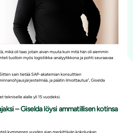
 mikä oli taas jotain aivan muuta kuin mitä hän oli aiemmin
nteli tuolloin myös logistiikka-analyytikkona ja pohti seuraavaa
a. Sitten sain tietää SAP-akatemian konsulttien
innanohjausjärjestelmää, ja päätin ilmoittautua”, Giselda
t tekniselle alalle yli 15 vuodeksi.
ksi – Giselda löysi ammatillisen kotinsa
nteli kymmenen vuoden ajan
merkittävän kokoluokan