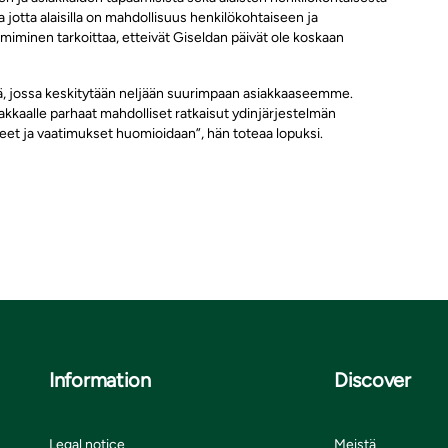
a jotta alaisilla on mahdollisuus henkilökohtaiseen ja
imiminen tarkoittaa, etteivät Giseldan päivät ole koskaan
ä, jossa keskitytään neljään suurimpaan asiakkaaseemme.
iakkaalle parhaat mahdolliset ratkaisut ydinjärjestelmän
peet ja vaatimukset huomioidaan”, hän toteaa lopuksi.
Information
Discover
Legal notice
Meistä