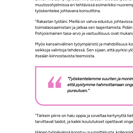
muutosohjelmissa
eri tehtävissä esimerkiksi nuoremp
työskentelee johtavana konsulttina.
”Rakastan työtäni.
Meillä on vahva edustus johtavissa 
toimialaosaamistani ja jatkaa sen laajentamista.
Pidän 
Pohjoismainen tasa-arvo ja vastuullisuus ovat mukan
Myös kansainvälinen työympäristö ja mahdollisuus kokeil
seikkoja valintoja tehdessä. Sen sijaan, että pyrkisi yl
itseään kiinnostavista teemoista.
"Työskentelemme suurten ja monimut
että pystymme hahmottamaan ongel
pureutuen.”
”Tärkein piirre on halu oppia ja soveltaa kertynyttä t
tarvittavat taidot, ja kaikki koulutukset opettavat ong
Hänen työpäivänsä koostuu suunnittelusta, kollegoide