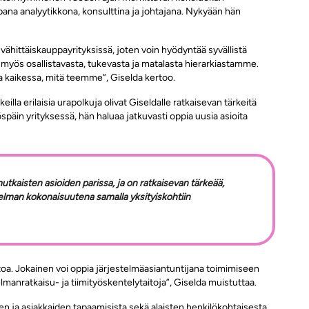
ana analyytikkona, konsulttina ja johtajana. Nykyään hän
vähittäiskauppayrityksissä, joten voin hyödyntää syvällistä
myös osallistavasta, tukevasta ja matalasta hierarkiastamme.
a kaikessa, mitä teemme”, Giselda kertoo.
la erilaisia urapolkuja olivat Giseldalle ratkaisevan tärkeitä
öspäin yrityksessä, hän haluaa jatkuvasti oppia uusia asioita
kaisten asioiden parissa, ja on ratkaisevan tärkeää,
man kokonaisuutena samalla yksityiskohtiin
ietoa. Jokainen voi oppia järjestelmäasiantuntijana toimimiseen
elmanratkaisu- ja tiimityöskentelytaitoja”, Giselda muistuttaa.
n ja asiakkaiden tapaamisista sekä alaisten henkilökohtaisesta