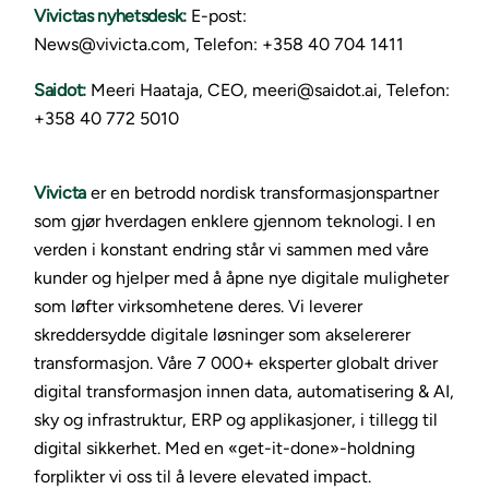
Vivictas nyhetsdesk:
E-post:
News@vivicta.com, Telefon: +358 40 704 1411
Saidot:
Meeri Haataja, CEO, meeri@saidot.ai, Telefon:
+358 40 772 5010
Vivicta
er en betrodd nordisk transformasjonspartner
som gjør hverdagen enklere gjennom teknologi. I en
verden i konstant endring står vi sammen med våre
kunder og hjelper med å åpne nye digitale muligheter
som løfter virksomhetene deres. Vi leverer
skreddersydde digitale løsninger som akselererer
transformasjon. Våre 7 000+ eksperter globalt driver
digital transformasjon innen data, automatisering & AI,
sky og infrastruktur, ERP og applikasjoner, i tillegg til
digital sikkerhet. Med en «get-it-done»-holdning
forplikter vi oss til å levere elevated impact.