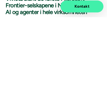
Frontier-selskapene i Norden – skalerer
Kontakt
AI og agenter i hele virksomheten
16 jan.
2026
Pressemelding
Vivicta og Microsoft setter ny standard
for AI-drevet kundeservice