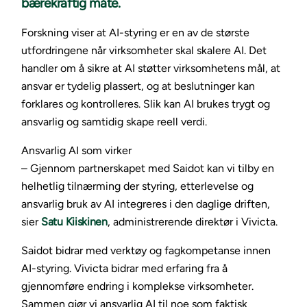
bærekraftig måte.
Forskning viser at AI-styring er en av de største
utfordringene når virksomheter skal skalere AI. Det
handler om å sikre at AI støtter virksomhetens mål, at
ansvar er tydelig plassert, og at beslutninger kan
forklares og kontrolleres. Slik kan AI brukes trygt og
ansvarlig og samtidig skape reell verdi.
Ansvarlig AI som virker
– Gjennom partnerskapet med Saidot kan vi tilby en
helhetlig tilnærming der styring, etterlevelse og
ansvarlig bruk av AI integreres i den daglige driften,
sier
Satu Kiiskinen
, administrerende direktør i Vivicta.
Saidot bidrar med verktøy og fagkompetanse innen
AI-styring. Vivicta bidrar med erfaring fra å
gjennomføre endring i komplekse virksomheter.
Sammen gjør vi ansvarlig AI til noe som faktisk