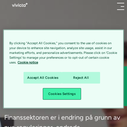
Menu
Delta og vinn 1000kr !
Våre
tjenester:
Fyll ut skjemaet og delta på vår konkurranse. Lykke
By clicking “Accept All Cookies,” you consent to the use of cookies on
til!
your device to enhance site navigation, analyze site usage, assist in our
marketing efforts, and personalize advertisements. Please click on 'Cookie
Settings' to manage your preferences or to opt-out of certain cookie
uses.
Cookie notice
Sha
Accept All Cookies
Reject All
Vi kan hjelpe våre kunder med å nå strategiske mål og
Sha
overvinne nye utfordringer gjennom en omfattende
Er du relevant og
portefølje av tjenester og løsninger.
Cookies Settings
konkurransedyktig?
Elevated impact.
Finanssektoren er i endring på grunn av
Rådgivnings- og reguleringstjenester:
Vi har et team av
eksperter som kan hjelpe dere å vurdere nåværende