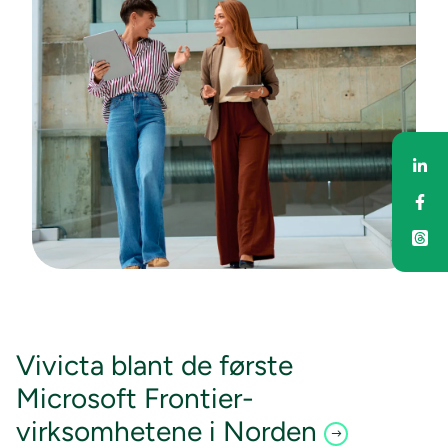
Del
Del
Vivicta blant de første
Microsoft Frontier-
virksomhetene i Norden