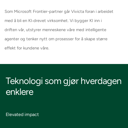
Som Microsoft Frontier-partner går Vivicta foran i arbeidet
med å bli en KI‑drevet virksomhet. Vi bygger KI inn i
driften vår, utstyrer menneskene våre med intelligente
agenter og tenker nytt om prosesser for å skape større
effekt for kundene våre.
Teknologi som gjør hverdagen
enklere
Elevated impact